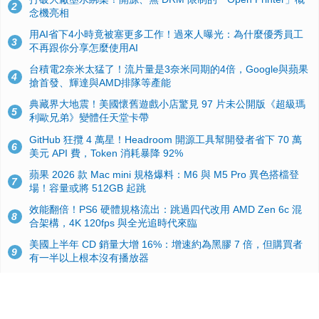
2
念機亮相
用AI省下4小時竟被塞更多工作！過來人曝光：為什麼優秀員工
3
不再跟你分享怎麼使用AI
台積電2奈米太猛了！流片量是3奈米同期的4倍，Google與蘋果
4
搶首發、輝達與AMD排隊等產能
典藏界大地震！美國懷舊遊戲小店驚見 97 片未公開版《超級瑪
5
利歐兄弟》變體任天堂卡帶
GitHub 狂攬 4 萬星！Headroom 開源工具幫開發者省下 70 萬
6
美元 API 費，Token 消耗暴降 92%
蘋果 2026 款 Mac mini 規格爆料：M6 與 M5 Pro 異色搭檔登
7
場！容量或將 512GB 起跳
效能翻倍！PS6 硬體規格流出：跳過四代改用 AMD Zen 6c 混
8
合架構，4K 120fps 與全光追時代來臨
美國上半年 CD 銷量大增 16%：增速約為黑膠 7 倍，但購買者
9
有一半以上根本沒有播放器
諾貝爾獎推手也留不住！從 AlphaFold 團隊解體看 Google 的焦
10
慮：為何明星實驗室要為 Gemini 讓路？