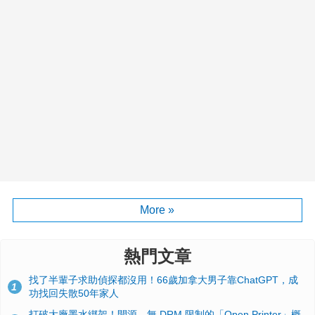
More »
熱門文章
找了半輩子求助偵探都沒用！66歲加拿大男子靠ChatGPT，成
1
功找回失散50年家人
打破大廠墨水綁架！開源、無 DRM 限制的「Open Printer」概