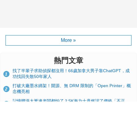
More »
熱門文章
找了半輩子求助偵探都沒用！66歲加拿大男子靠ChatGPT，成
1
功找回失散50年家人
打破大廠墨水綁架！開源、無 DRM 限制的「Open Printer」概
2
念機亮相
記憶體漲太兇連老闆都怕了？SK海力士竟然認了價格「不正
3
常」：再漲下去不是好事
台積電2奈米太猛了！流片量是3奈米同期的4倍，Google與蘋果
4
搶首發、輝達與AMD排隊等產能
GitHub 狂攬 4 萬星！Headroom 開源工具幫開發者省下 70 萬
5
美元 API 費，Token 消耗暴降 92%