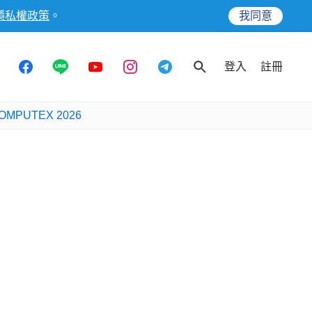
隱私權政策
。
我同意
登入
註冊
OMPUTEX 2026