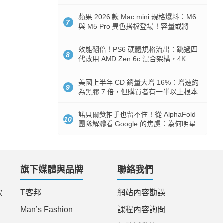
Token 消耗暴降 92%
蘋果 2026 款 Mac mini 規格爆料：M6
7
與 M5 Pro 異色搭檔登場！容量或將
512GB 起跳
效能翻倍！PS6 硬體規格流出：跳過四
8
代改用 AMD Zen 6c 混合架構，4K
120fps 與全光追時代來臨
美國上半年 CD 銷量大增 16%：增速約
9
為黑膠 7 倍，但購買者有一半以上根本
沒有播放器
諾貝爾獎推手也留不住！從 AlphaFold
10
團隊解體看 Google 的焦慮：為何明星
實驗室要為 Gemini 讓路？
旗下媒體與品牌
聯絡我們
款
T客邦
網站內容勘誤
Man’s Fashion
課程內容詢問