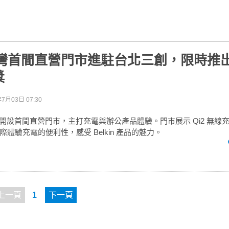
n 台灣首間直營門市進駐台北三創，限時推
獎
年7月03日 07:30
在台北開設首間直營門市，主打充電與辦公產品體驗。門市展示 Qi2 無
體驗充電的便利性，感受 Belkin 產品的魅力。
上一頁
1
下一頁