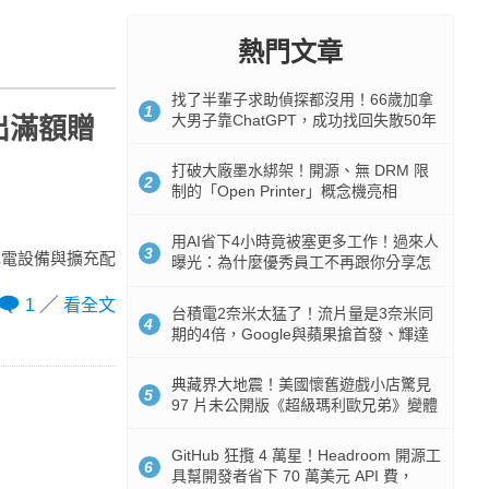
熱門文章
找了半輩子求助偵探都沒用！66歲加拿
1
大男子靠ChatGPT，成功找回失散50年
出滿額贈
家人
打破大廠墨水綁架！開源、無 DRM 限
2
制的「Open Printer」概念機亮相
用AI省下4小時竟被塞更多工作！過來人
3
線充電設備與擴充配
曝光：為什麼優秀員工不再跟你分享怎
麼使用AI
1
看全文
台積電2奈米太猛了！流片量是3奈米同
4
期的4倍，Google與蘋果搶首發、輝達
與AMD排隊等產能
典藏界大地震！美國懷舊遊戲小店驚見
5
97 片未公開版《超級瑪利歐兄弟》變體
任天堂卡帶
GitHub 狂攬 4 萬星！Headroom 開源工
6
具幫開發者省下 70 萬美元 API 費，