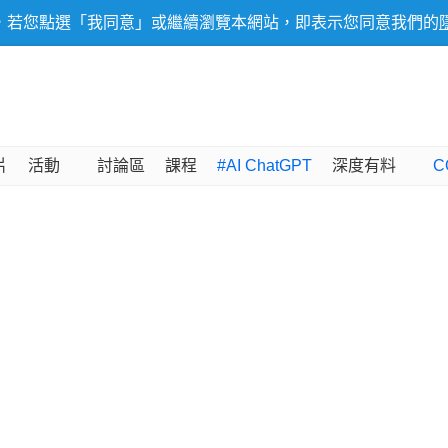
，若您點選「我同意」或繼續瀏覽本網站，即表示您同意我們的
片
活動
討論區
課程
#AI ChatGPT
深度有料
C