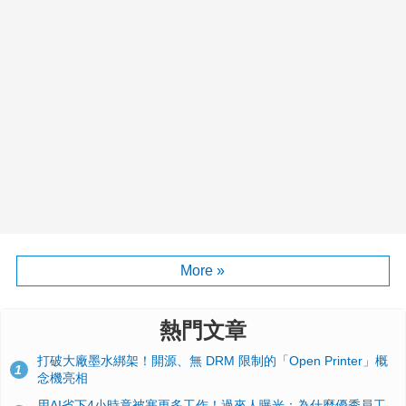
More »
熱門文章
打破大廠墨水綁架！開源、無 DRM 限制的「Open Printer」概
1
念機亮相
用AI省下4小時竟被塞更多工作！過來人曝光：為什麼優秀員工