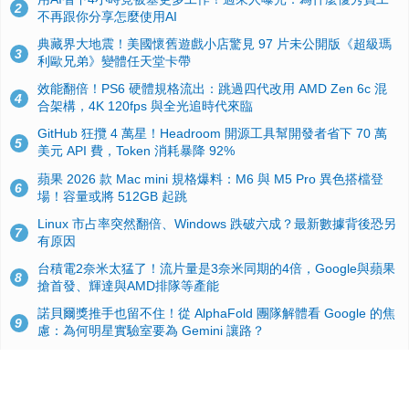
2
不再跟你分享怎麼使用AI
典藏界大地震！美國懷舊遊戲小店驚見 97 片未公開版《超級瑪
3
利歐兄弟》變體任天堂卡帶
效能翻倍！PS6 硬體規格流出：跳過四代改用 AMD Zen 6c 混
4
合架構，4K 120fps 與全光追時代來臨
GitHub 狂攬 4 萬星！Headroom 開源工具幫開發者省下 70 萬
5
美元 API 費，Token 消耗暴降 92%
蘋果 2026 款 Mac mini 規格爆料：M6 與 M5 Pro 異色搭檔登
6
場！容量或將 512GB 起跳
Linux 市占率突然翻倍、Windows 跌破六成？最新數據背後恐另
7
有原因
台積電2奈米太猛了！流片量是3奈米同期的4倍，Google與蘋果
8
搶首發、輝達與AMD排隊等產能
諾貝爾獎推手也留不住！從 AlphaFold 團隊解體看 Google 的焦
9
慮：為何明星實驗室要為 Gemini 讓路？
ASUS Pad 開賣！12.2 吋雙層 OLED、售價 19,900 元，指定電
10
信資費最低 0 元入手