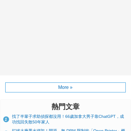
More »
熱門文章
找了半輩子求助偵探都沒用！66歲加拿大男子靠ChatGPT，成
1
功找回失散50年家人
打破大廠墨水綁架！開源、無 DRM 限制的「Open Printer」概