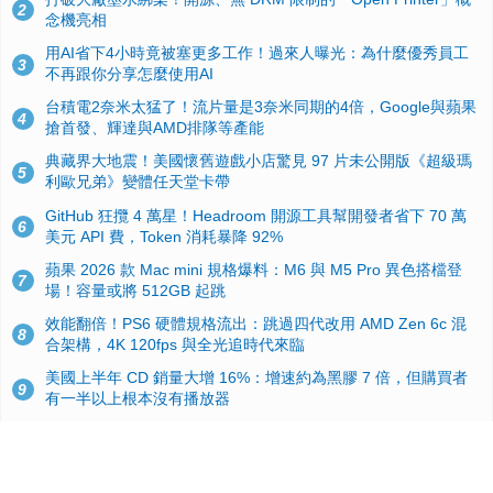
2
念機亮相
用AI省下4小時竟被塞更多工作！過來人曝光：為什麼優秀員工
3
不再跟你分享怎麼使用AI
台積電2奈米太猛了！流片量是3奈米同期的4倍，Google與蘋果
4
搶首發、輝達與AMD排隊等產能
典藏界大地震！美國懷舊遊戲小店驚見 97 片未公開版《超級瑪
5
利歐兄弟》變體任天堂卡帶
GitHub 狂攬 4 萬星！Headroom 開源工具幫開發者省下 70 萬
6
美元 API 費，Token 消耗暴降 92%
蘋果 2026 款 Mac mini 規格爆料：M6 與 M5 Pro 異色搭檔登
7
場！容量或將 512GB 起跳
效能翻倍！PS6 硬體規格流出：跳過四代改用 AMD Zen 6c 混
8
合架構，4K 120fps 與全光追時代來臨
美國上半年 CD 銷量大增 16%：增速約為黑膠 7 倍，但購買者
9
有一半以上根本沒有播放器
諾貝爾獎推手也留不住！從 AlphaFold 團隊解體看 Google 的焦
10
慮：為何明星實驗室要為 Gemini 讓路？