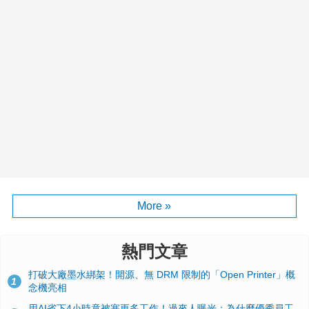
More »
熱門文章
打破大廠墨水綁架！開源、無 DRM 限制的「Open Printer」概
1
念機亮相
用AI省下4小時竟被塞更多工作！過來人曝光：為什麼優秀員工