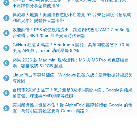
2
不再跟你分享怎麼使用AI
典藏界大地震！美國懷舊遊戲小店驚見 97 片未公開版《超級瑪
3
利歐兄弟》變體任天堂卡帶
效能翻倍！PS6 硬體規格流出：跳過四代改用 AMD Zen 6c 混
4
合架構，4K 120fps 與全光追時代來臨
GitHub 狂攬 4 萬星！Headroom 開源工具幫開發者省下 70 萬
5
美元 API 費，Token 消耗暴降 92%
蘋果 2026 款 Mac mini 規格爆料：M6 與 M5 Pro 異色搭檔登
6
場！容量或將 512GB 起跳
Linux 市占率突然翻倍、Windows 跌破六成？最新數據背後恐另
7
有原因
台積電2奈米太猛了！流片量是3奈米同期的4倍，Google與蘋果
8
搶首發、輝達與AMD排隊等產能
諾貝爾獎推手也留不住！從 AlphaFold 團隊解體看 Google 的焦
9
慮：為何明星實驗室要為 Gemini 讓路？
ASUS Pad 開賣！12.2 吋雙層 OLED、售價 19,900 元，指定電
10
信資費最低 0 元入手