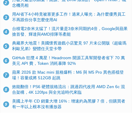
2
念機亮相
用AI省下4小時竟被塞更多工作！過來人曝光：為什麼優秀員工
3
不再跟你分享怎麼使用AI
台積電2奈米太猛了！流片量是3奈米同期的4倍，Google與蘋果
4
搶首發、輝達與AMD排隊等產能
典藏界大地震！美國懷舊遊戲小店驚見 97 片未公開版《超級瑪
5
利歐兄弟》變體任天堂卡帶
GitHub 狂攬 4 萬星！Headroom 開源工具幫開發者省下 70 萬
6
美元 API 費，Token 消耗暴降 92%
蘋果 2026 款 Mac mini 規格爆料：M6 與 M5 Pro 異色搭檔登
7
場！容量或將 512GB 起跳
效能翻倍！PS6 硬體規格流出：跳過四代改用 AMD Zen 6c 混
8
合架構，4K 120fps 與全光追時代來臨
美國上半年 CD 銷量大增 16%：增速約為黑膠 7 倍，但購買者
9
有一半以上根本沒有播放器
諾貝爾獎推手也留不住！從 AlphaFold 團隊解體看 Google 的焦
10
慮：為何明星實驗室要為 Gemini 讓路？