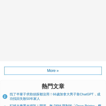
More »
熱門文章
找了半輩子求助偵探都沒用！66歲加拿大男子靠ChatGPT，成
1
功找回失散50年家人
打破大廠墨水綁架！開源、無 DRM 限制的「Open Printer」概