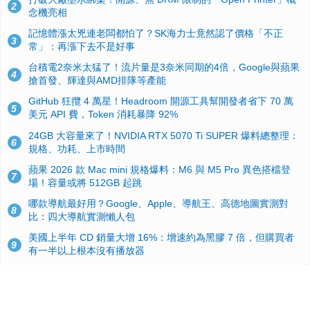
2
念機亮相
記憶體漲太兇連老闆都怕了？SK海力士竟然認了價格「不正
3
常」：再漲下去不是好事
台積電2奈米太猛了！流片量是3奈米同期的4倍，Google與蘋果
4
搶首發、輝達與AMD排隊等產能
GitHub 狂攬 4 萬星！Headroom 開源工具幫開發者省下 70 萬
5
美元 API 費，Token 消耗暴降 92%
24GB 大容量來了！NVIDIA RTX 5070 Ti SUPER 爆料總整理：
6
規格、功耗、上市時間
蘋果 2026 款 Mac mini 規格爆料：M6 與 M5 Pro 異色搭檔登
7
場！容量或將 512GB 起跳
哪款導航最好用？Google、Apple、導航王、高德地圖實測對
8
比：四大導航實測懶人包
美國上半年 CD 銷量大增 16%：增速約為黑膠 7 倍，但購買者
9
有一半以上根本沒有播放器
諾貝爾獎推手也留不住！從 AlphaFold 團隊解體看 Google 的焦
10
慮：為何明星實驗室要為 Gemini 讓路？