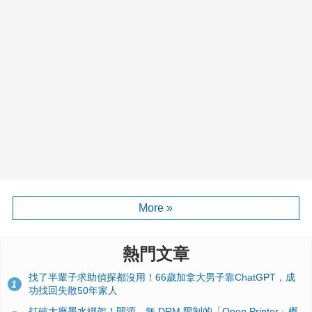
More »
熱門文章
找了半輩子求助偵探都沒用！66歲加拿大男子靠ChatGPT，成
1
功找回失散50年家人
打破大廠墨水綁架！開源、無 DRM 限制的「Open Printer」概