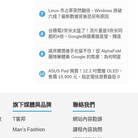
512GB 起跳
Linux 市占率突然翻倍、Windows 跌破
7
六成？最新數據背後恐另有原因
台積電2奈米太猛了！流片量是3奈米同
8
期的4倍，Google與蘋果搶首發、輝達
與AMD排隊等產能
諾貝爾獎推手也留不住！從 AlphaFold
9
團隊解體看 Google 的焦慮：為何明星
實驗室要為 Gemini 讓路？
ASUS Pad 開賣！12.2 吋雙層 OLED、
10
售價 19,900 元，指定電信資費最低 0
元入手
旗下媒體與品牌
聯絡我們
款
T客邦
網站內容勘誤
Man’s Fashion
課程內容詢問