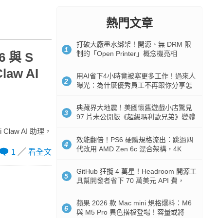
熱門文章
打破大廠墨水綁架！開源、無 DRM 限
1
制的「Open Printer」概念機亮相
6 與 S
law AI
用AI省下4小時竟被塞更多工作！過來人
2
曝光：為什麼優秀員工不再跟你分享怎
麼使用AI
典藏界大地震！美國懷舊遊戲小店驚見
3
97 片未公開版《超級瑪利歐兄弟》變體
任天堂卡帶
i Claw AI 助理，
效能翻倍！PS6 硬體規格流出：跳過四
4
代改用 AMD Zen 6c 混合架構，4K
1
看全文
120fps 與全光追時代來臨
GitHub 狂攬 4 萬星！Headroom 開源工
5
具幫開發者省下 70 萬美元 API 費，
Token 消耗暴降 92%
蘋果 2026 款 Mac mini 規格爆料：M6
6
與 M5 Pro 異色搭檔登場！容量或將