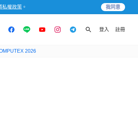
隱私權政策
。
我同意
登入
註冊
OMPUTEX 2026