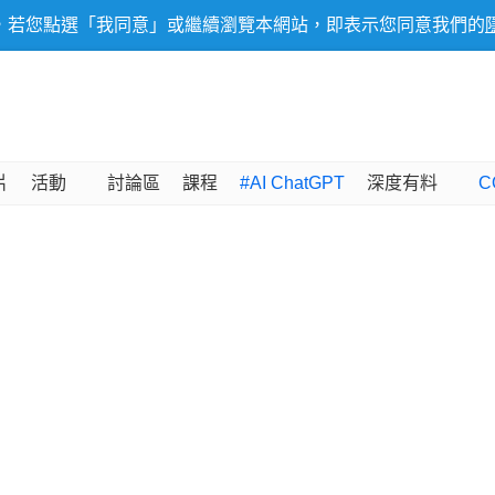
，若您點選「我同意」或繼續瀏覽本網站，即表示您同意我們的
片
活動
討論區
課程
#AI ChatGPT
深度有料
C