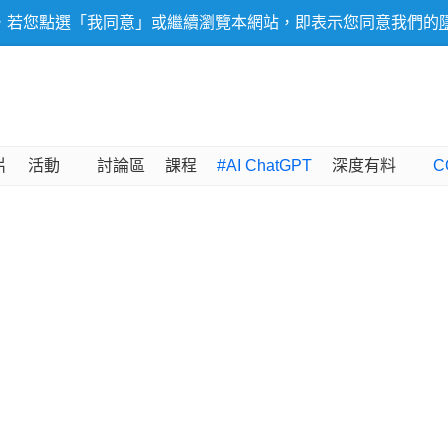
，若您點選「我同意」或繼續瀏覽本網站，即表示您同意我們的
片
活動
討論區
課程
#AI ChatGPT
深度有料
C