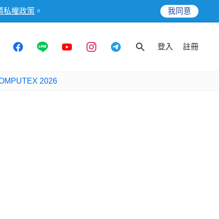
隱私權政策
。
我同意
登入
註冊
OMPUTEX 2026