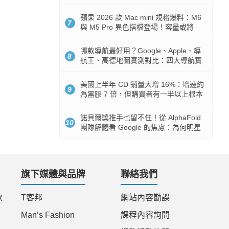
市時間
蘋果 2026 款 Mac mini 規格爆料：M6
7
與 M5 Pro 異色搭檔登場！容量或將
512GB 起跳
哪款導航最好用？Google、Apple、導
8
航王、高德地圖實測對比：四大導航實
測懶人包
美國上半年 CD 銷量大增 16%：增速約
9
為黑膠 7 倍，但購買者有一半以上根本
沒有播放器
諾貝爾獎推手也留不住！從 AlphaFold
10
團隊解體看 Google 的焦慮：為何明星
實驗室要為 Gemini 讓路？
旗下媒體與品牌
聯絡我們
款
T客邦
網站內容勘誤
Man’s Fashion
課程內容詢問