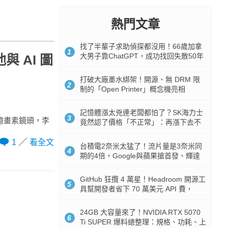
熱門文章
找了半輩子求助偵探都沒用！66歲加拿
1
大男子靠ChatGPT，成功找回失散50年
與 AI 圖
家人
打破大廠墨水綁架！開源、無 DRM 限
2
制的「Open Printer」概念機亮相
記憶體漲太兇連老闆都怕了？SK海力士
3
兩億畫素鏡頭，李
竟然認了價格「不正常」：再漲下去不
是好事
1
看全文
台積電2奈米太猛了！流片量是3奈米同
4
期的4倍，Google與蘋果搶首發、輝達
與AMD排隊等產能
GitHub 狂攬 4 萬星！Headroom 開源工
5
具幫開發者省下 70 萬美元 API 費，
Token 消耗暴降 92%
24GB 大容量來了！NVIDIA RTX 5070
6
Ti SUPER 爆料總整理：規格、功耗、上