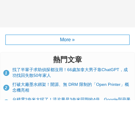
More »
熱門文章
找了半輩子求助偵探都沒用！66歲加拿大男子靠ChatGPT，成
1
功找回失散50年家人
打破大廠墨水綁架！開源、無 DRM 限制的「Open Printer」概
2
念機亮相
台積電2奈米太猛了！流片量是3奈米同期的4倍，Google與蘋果
3
搶首發、輝達與AMD排隊等產能
GitHub 狂攬 4 萬星！Headroom 開源工具幫開發者省下 70 萬
4
美元 API 費，Token 消耗暴降 92%
24GB 大容量來了！NVIDIA RTX 5070 Ti SUPER 爆料總整理：
5
規格、功耗、上市時間