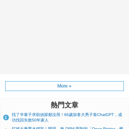
More »
熱門文章
找了半輩子求助偵探都沒用！66歲加拿大男子靠ChatGPT，成
1
功找回失散50年家人
打破大廠墨水綁架！開源、無 DRM 限制的「Open Printer」概