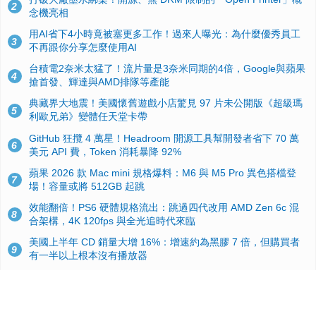
2
念機亮相
用AI省下4小時竟被塞更多工作！過來人曝光：為什麼優秀員工
3
不再跟你分享怎麼使用AI
台積電2奈米太猛了！流片量是3奈米同期的4倍，Google與蘋果
4
搶首發、輝達與AMD排隊等產能
典藏界大地震！美國懷舊遊戲小店驚見 97 片未公開版《超級瑪
5
利歐兄弟》變體任天堂卡帶
GitHub 狂攬 4 萬星！Headroom 開源工具幫開發者省下 70 萬
6
美元 API 費，Token 消耗暴降 92%
蘋果 2026 款 Mac mini 規格爆料：M6 與 M5 Pro 異色搭檔登
7
場！容量或將 512GB 起跳
效能翻倍！PS6 硬體規格流出：跳過四代改用 AMD Zen 6c 混
8
合架構，4K 120fps 與全光追時代來臨
美國上半年 CD 銷量大增 16%：增速約為黑膠 7 倍，但購買者
9
有一半以上根本沒有播放器
諾貝爾獎推手也留不住！從 AlphaFold 團隊解體看 Google 的焦
10
慮：為何明星實驗室要為 Gemini 讓路？