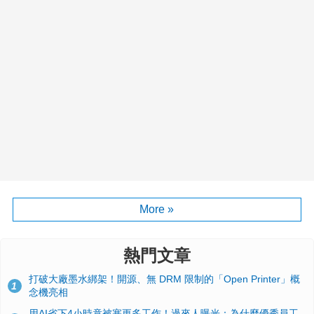
More »
熱門文章
打破大廠墨水綁架！開源、無 DRM 限制的「Open Printer」概
1
念機亮相
用AI省下4小時竟被塞更多工作！過來人曝光：為什麼優秀員工