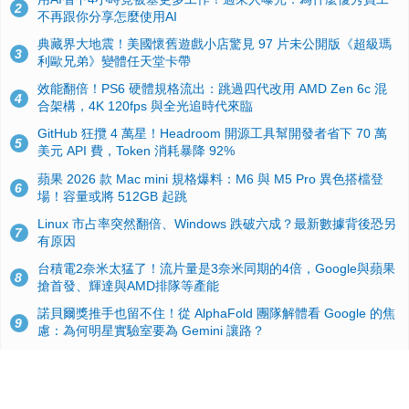
2
不再跟你分享怎麼使用AI
典藏界大地震！美國懷舊遊戲小店驚見 97 片未公開版《超級瑪
3
利歐兄弟》變體任天堂卡帶
效能翻倍！PS6 硬體規格流出：跳過四代改用 AMD Zen 6c 混
4
合架構，4K 120fps 與全光追時代來臨
GitHub 狂攬 4 萬星！Headroom 開源工具幫開發者省下 70 萬
5
美元 API 費，Token 消耗暴降 92%
蘋果 2026 款 Mac mini 規格爆料：M6 與 M5 Pro 異色搭檔登
6
場！容量或將 512GB 起跳
Linux 市占率突然翻倍、Windows 跌破六成？最新數據背後恐另
7
有原因
台積電2奈米太猛了！流片量是3奈米同期的4倍，Google與蘋果
8
搶首發、輝達與AMD排隊等產能
諾貝爾獎推手也留不住！從 AlphaFold 團隊解體看 Google 的焦
9
慮：為何明星實驗室要為 Gemini 讓路？
ASUS Pad 開賣！12.2 吋雙層 OLED、售價 19,900 元，指定電
10
信資費最低 0 元入手