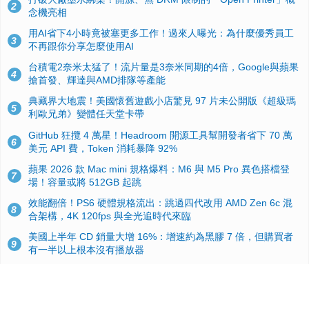
2
念機亮相
用AI省下4小時竟被塞更多工作！過來人曝光：為什麼優秀員工
3
不再跟你分享怎麼使用AI
台積電2奈米太猛了！流片量是3奈米同期的4倍，Google與蘋果
4
搶首發、輝達與AMD排隊等產能
典藏界大地震！美國懷舊遊戲小店驚見 97 片未公開版《超級瑪
5
利歐兄弟》變體任天堂卡帶
GitHub 狂攬 4 萬星！Headroom 開源工具幫開發者省下 70 萬
6
美元 API 費，Token 消耗暴降 92%
蘋果 2026 款 Mac mini 規格爆料：M6 與 M5 Pro 異色搭檔登
7
場！容量或將 512GB 起跳
效能翻倍！PS6 硬體規格流出：跳過四代改用 AMD Zen 6c 混
8
合架構，4K 120fps 與全光追時代來臨
美國上半年 CD 銷量大增 16%：增速約為黑膠 7 倍，但購買者
9
有一半以上根本沒有播放器
諾貝爾獎推手也留不住！從 AlphaFold 團隊解體看 Google 的焦
10
慮：為何明星實驗室要為 Gemini 讓路？