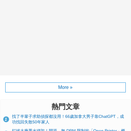
More »
熱門文章
找了半輩子求助偵探都沒用！66歲加拿大男子靠ChatGPT，成
1
功找回失散50年家人
打破大廠墨水綁架！開源、無 DRM 限制的「Open Printer」概