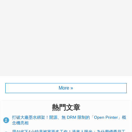
More »
熱門文章
打破大廠墨水綁架！開源、無 DRM 限制的「Open Printer」概
1
念機亮相
用AI省下4小時竟被塞更多工作！過來人曝光：為什麼優秀員工