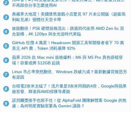
2
不再跟你分享怎麼使用AI
典藏界大地震！美國懷舊遊戲小店驚見 97 片未公開版《超級瑪
3
利歐兄弟》變體任天堂卡帶
效能翻倍！PS6 硬體規格流出：跳過四代改用 AMD Zen 6c 混
4
合架構，4K 120fps 與全光追時代來臨
GitHub 狂攬 4 萬星！Headroom 開源工具幫開發者省下 70 萬
5
美元 API 費，Token 消耗暴降 92%
蘋果 2026 款 Mac mini 規格爆料：M6 與 M5 Pro 異色搭檔登
6
場！容量或將 512GB 起跳
Linux 市占率突然翻倍、Windows 跌破六成？最新數據背後恐另
7
有原因
台積電2奈米太猛了！流片量是3奈米同期的4倍，Google與蘋果
8
搶首發、輝達與AMD排隊等產能
諾貝爾獎推手也留不住！從 AlphaFold 團隊解體看 Google 的焦
9
慮：為何明星實驗室要為 Gemini 讓路？
ASUS Pad 開賣！12.2 吋雙層 OLED、售價 19,900 元，指定電
10
信資費最低 0 元入手