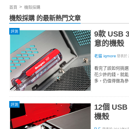
首頁
機殼採購
機殼採購 的最新熱門文章
評測
9款 US
意的機殼
老貓 iqmore
發表於
看完了該如何挑選 
花少許的錢，就能
多，仍值得做為參
評測
12個 U
機殼