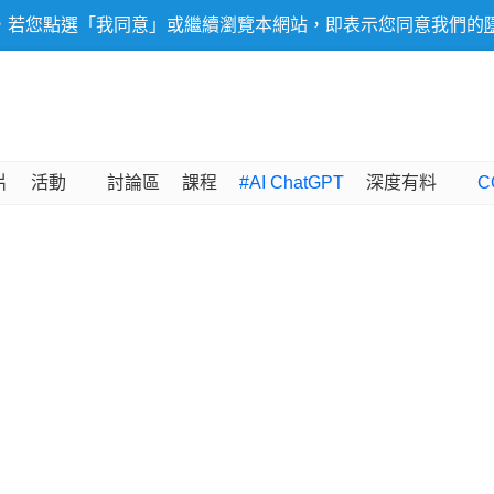
，若您點選「我同意」或繼續瀏覽本網站，即表示您同意我們的
片
活動
討論區
課程
#AI ChatGPT
深度有料
C