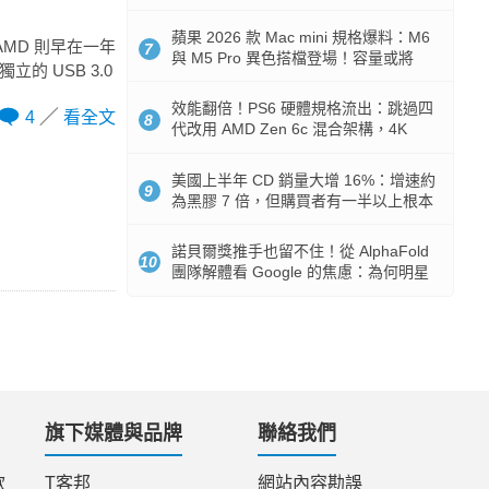
Token 消耗暴降 92%
蘋果 2026 款 Mac mini 規格爆料：M6
 AMD 則早在一年
7
與 M5 Pro 異色搭檔登場！容量或將
的 USB 3.0
512GB 起跳
效能翻倍！PS6 硬體規格流出：跳過四
4
看全文
8
代改用 AMD Zen 6c 混合架構，4K
120fps 與全光追時代來臨
美國上半年 CD 銷量大增 16%：增速約
9
為黑膠 7 倍，但購買者有一半以上根本
沒有播放器
諾貝爾獎推手也留不住！從 AlphaFold
10
團隊解體看 Google 的焦慮：為何明星
實驗室要為 Gemini 讓路？
旗下媒體與品牌
聯絡我們
款
T客邦
網站內容勘誤