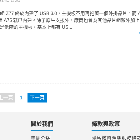
24日 17:01
晶片組 Z77 終於內建了 USB 3.0，主機板不用再拖著一個外掛晶片。而
片組 A75 就已內建。除了原生支援外，廠商也會為其他晶片組額外加上獨立
低階的主機板，基本上都有 US...
上一頁
1
下一頁
關於我們
條款與政策
集團介紹
隱私權聲明與服務條