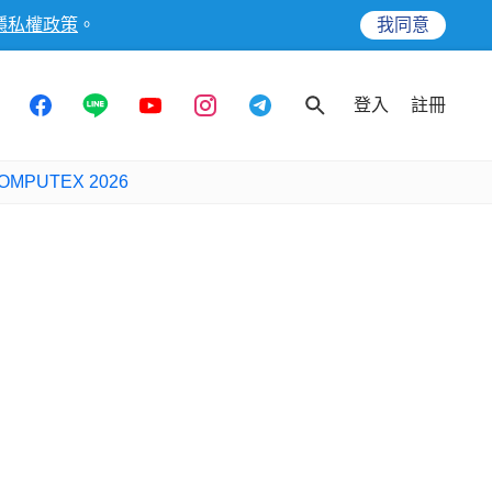
隱私權政策
。
我同意
登入
註冊
OMPUTEX 2026