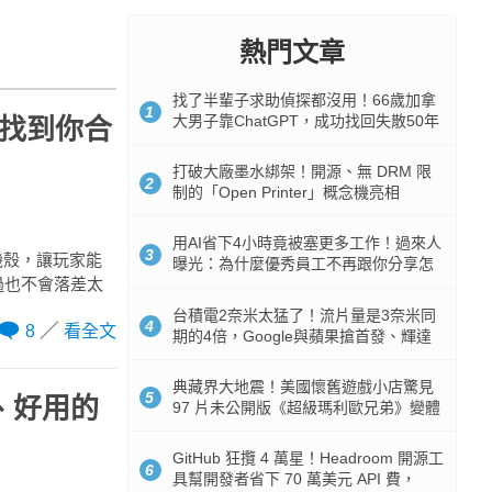
熱門文章
找了半輩子求助偵探都沒用！66歲加拿
1
大男子靠ChatGPT，成功找回失散50年
，找到你合
家人
打破大廠墨水綁架！開源、無 DRM 限
2
制的「Open Printer」概念機亮相
用AI省下4小時竟被塞更多工作！過來人
3
的機殼，讓玩家能
曝光：為什麼優秀員工不再跟你分享怎
過也不會落差太
麼使用AI
台積電2奈米太猛了！流片量是3奈米同
4
8
看全文
期的4倍，Google與蘋果搶首發、輝達
與AMD排隊等產能
典藏界大地震！美國懷舊遊戲小店驚見
5
用、好用的
97 片未公開版《超級瑪利歐兄弟》變體
任天堂卡帶
GitHub 狂攬 4 萬星！Headroom 開源工
6
具幫開發者省下 70 萬美元 API 費，