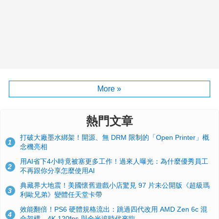
More »
熱門文章
打破大廠墨水綁架！開源、無 DRM 限制的「Open Printer」概
1
念機亮相
用AI省下4小時竟被塞更多工作！過來人曝光：為什麼優秀員工
2
不再跟你分享怎麼使用AI
典藏界大地震！美國懷舊遊戲小店驚見 97 片未公開版《超級瑪
3
利歐兄弟》變體任天堂卡帶
效能翻倍！PS6 硬體規格流出：跳過四代改用 AMD Zen 6c 混
4
合架構，4K 120fps 與全光追時代來臨