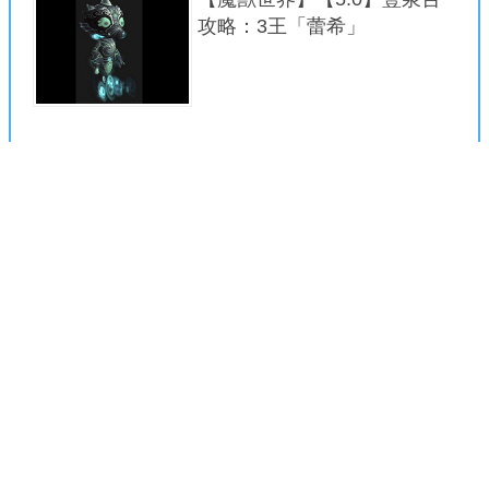
攻略：3王「蕾希」