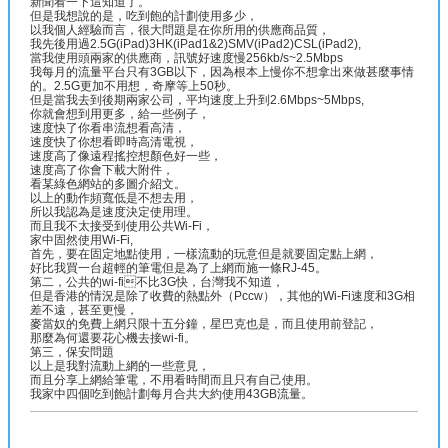
新聞看一下這知道了。
但是我想說的是，吃到飽的計劃使用多少，
以我個人經驗而言，很大問題是在你所用的供應商品質，
我先後用過2.5G(iPad)3HK(iPad1&2)SMV(iPad2)CSL(iPad2),
當我使用頭兩家的供應商，訊號好速度慢256kb/s~2.5Mbps
我每月的流量平台只有3GB以下，因為根本上慢你不想拿出來做甚麼事情
的。2.5G更加不用想，奇摩等上50秒。
但是當我去到後期兩家公司，平均速度上升到2.6Mbps~5Mbps,
你就會想到用更多，給一些例子，
速度快了你看串流想看高清，
速度快了你想看即時高清電視，
速度高了像遠程搖控想顏色好一些，
速度高了你會下載大附件，
看某綠色網站的多圖介紹文。
以上的動作頻寬低是不想去用，
所以我認為是速度決定使用理。
而且我不太接受到使用公共Wi-Fi，
家中固然使用Wi-Fi,
首先，要在固定地點使用，一樣流動的玩意但是就要固定點上網，
好比我買一台超輕的筆電但是為了上網而施一條RJ-45。
第二，公共的wi-fi不比3G快，台灣我不知道，
但是香港的情況是除了收費的熱點外（Pccw），其他的Wi-Fi速度和3G相
差不遠，甚至更慢，
麥當奴的免費上網只限十五分鐘，星巴克也是，而且使用前登記，
那麼為何還要花心機去接wi-fi。
第三，保安問題
以上是我對流動上網的一些意見，
而且分享上網給筆電，不用看時間而且只有自己使用。
我家中四個吃到飽計劃每月合共大約使用43GB流量。