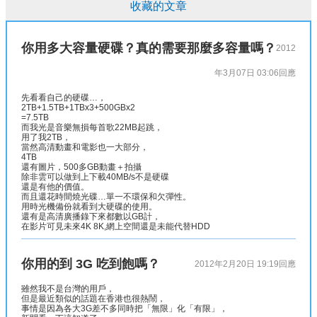
收藏的文章
你用多大容量硬碟？真的需要那麼多容量嗎？
2012
年3月07日 03:06
回應
先看看自己的硬碟…，
2TB+1.5TB+1TBx3+500GBx2
=7.5TB
而我光是音樂無損每首歌22MB起跳，
用了我2TB，
當然高清動畫和電影也一大部分，
4TB
還有圖片，500多GB動畫＋拍攝
除非雲可以做到上下載40MB/s不是硬碟
還是有他的價值。
而且還花時間燒光碟…單一不環保和欠彈性。
用時光機備份就看到大硬碟的使用。
還有是高清廣播錄下來都數以GB計，
在影片可見未來4K 8K,網上空間還是未能代替HDD
你用的到 3G 吃到飽嗎？
2012年2月20日 19:19
回應
雖然我不是台灣的用戶，
但是最近類似的話題在香港也很熱鬧，
事情是因為各大3G差不多同時把「無限」化「有限」，