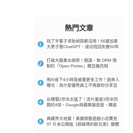
熱門文章
找了半輩子求助偵探都沒用！66歲加拿
1
大男子靠ChatGPT，成功找回失散50年
家人
打破大廠墨水綁架！開源、無 DRM 限
2
制的「Open Printer」概念機亮相
用AI省下4小時竟被塞更多工作！過來人
3
曝光：為什麼優秀員工不再跟你分享怎
麼使用AI
台積電2奈米太猛了！流片量是3奈米同
4
期的4倍，Google與蘋果搶首發、輝達
與AMD排隊等產能
典藏界大地震！美國懷舊遊戲小店驚見
5
97 片未公開版《超級瑪利歐兄弟》變體
任天堂卡帶