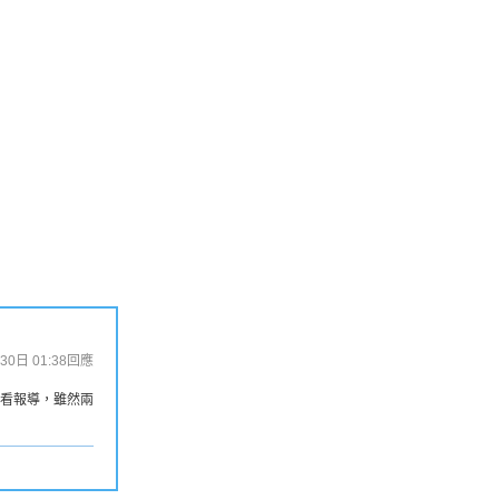
30日 01:38
回應
e看報導，雖然兩