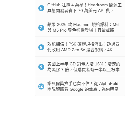
GitHub 狂攬 4 萬星！Headroom 開源工
6
具幫開發者省下 70 萬美元 API 費，
Token 消耗暴降 92%
蘋果 2026 款 Mac mini 規格爆料：M6
7
與 M5 Pro 異色搭檔登場！容量或將
512GB 起跳
效能翻倍！PS6 硬體規格流出：跳過四
8
代改用 AMD Zen 6c 混合架構，4K
120fps 與全光追時代來臨
美國上半年 CD 銷量大增 16%：增速約
9
為黑膠 7 倍，但購買者有一半以上根本
沒有播放器
諾貝爾獎推手也留不住！從 AlphaFold
10
團隊解體看 Google 的焦慮：為何明星
實驗室要為 Gemini 讓路？