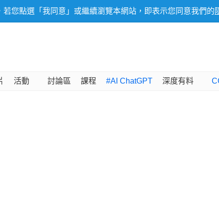
，若您點選「我同意」或繼續瀏覽本網站，即表示您同意我們的
片
活動
討論區
課程
#AI ChatGPT
深度有料
C