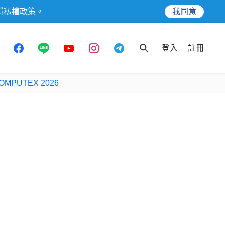
隱私權政策
。
我同意
登入
註冊
OMPUTEX 2026