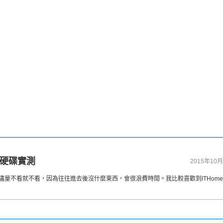
！
外接硬碟實測
2015年10月
量不看就不看，因為往往進去後沒什麼東西，會很浪費時間。我比較喜歡到ITHom