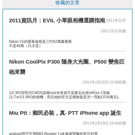
收藏的文章
2011資訊月：EVIL 小單眼相機選購指南
2011年12月
10日 23:37
回應
Nikon V1的螢幕規格是三吋92萬畫素喔
不是46萬（J1才是）
Nikon CoolPix P300 隨身大光圈、P500 變焦巨
砲來襲
2011年2月22日 22:58
回應
1/2.3吋背照式CMOS這種size本來就不是要去比拼s95/xz-1等級
(1/.7or1/1.6吋)的相機，而且他的官方定價無疑是另一亮點(不到萬元)。
Miu Ptt：鄉民必裝，真‧ PTT iPhone app 誕生
2011年2月19日 23:40
回應
android用戶可用BBS Reader上ptt 兩者蠻像的而且好用