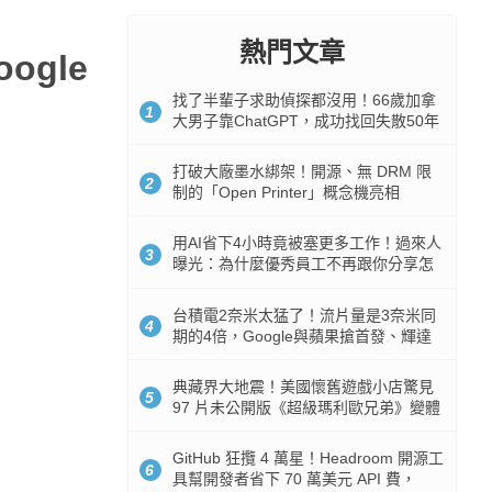
熱門文章
ogle
找了半輩子求助偵探都沒用！66歲加拿
1
大男子靠ChatGPT，成功找回失散50年
家人
打破大廠墨水綁架！開源、無 DRM 限
2
制的「Open Printer」概念機亮相
用AI省下4小時竟被塞更多工作！過來人
3
曝光：為什麼優秀員工不再跟你分享怎
麼使用AI
台積電2奈米太猛了！流片量是3奈米同
4
期的4倍，Google與蘋果搶首發、輝達
與AMD排隊等產能
典藏界大地震！美國懷舊遊戲小店驚見
5
97 片未公開版《超級瑪利歐兄弟》變體
任天堂卡帶
GitHub 狂攬 4 萬星！Headroom 開源工
6
具幫開發者省下 70 萬美元 API 費，