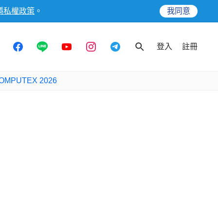
隱私權政策
。
我同意
登入
註冊
OMPUTEX 2026