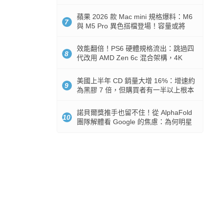
Token 消耗暴降 92%
蘋果 2026 款 Mac mini 規格爆料：M6
7
與 M5 Pro 異色搭檔登場！容量或將
512GB 起跳
效能翻倍！PS6 硬體規格流出：跳過四
8
代改用 AMD Zen 6c 混合架構，4K
120fps 與全光追時代來臨
美國上半年 CD 銷量大增 16%：增速約
9
為黑膠 7 倍，但購買者有一半以上根本
沒有播放器
諾貝爾獎推手也留不住！從 AlphaFold
10
團隊解體看 Google 的焦慮：為何明星
實驗室要為 Gemini 讓路？