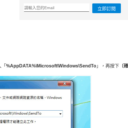
立即訂閱
入「
%AppDATA%\Microsoft\Windows\SendTo
」，再按下
〔