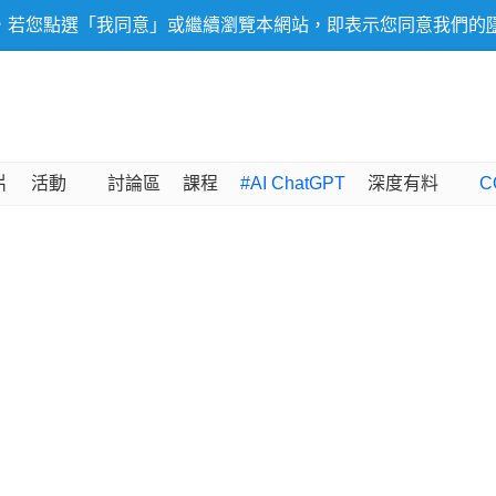
，若您點選「我同意」或繼續瀏覽本網站，即表示您同意我們的
片
活動
討論區
課程
#AI ChatGPT
深度有料
C