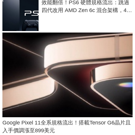
效能翻倍！PS6 硬體規格流出：跳過
四代改用 AMD Zen 6c 混合架構，4K
120fps 與全光追時代來臨
Google Pixel 11全系規格流出！搭載Tensor G6晶片且
入手價調漲至899美元