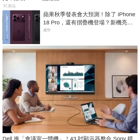
3C新品
蘋果秋季發表會大預測！除了 iPhone
18 Pro，還有摺疊機登場？新機亮點
預測一次看
趨勢
Dell 推「會議室一體機」！43 吋顯示器整合 Sony 鏡