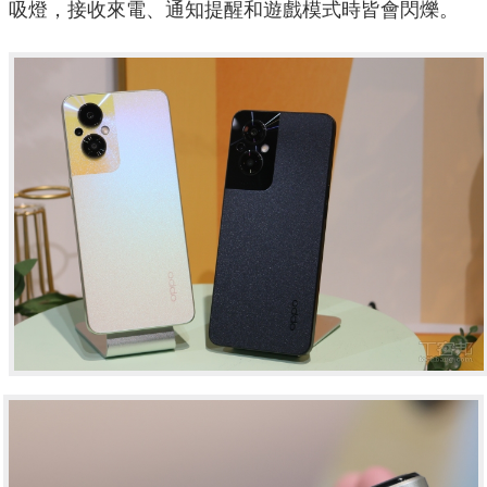
吸燈，接收來電、通知提醒和遊戲模式時皆會閃爍。