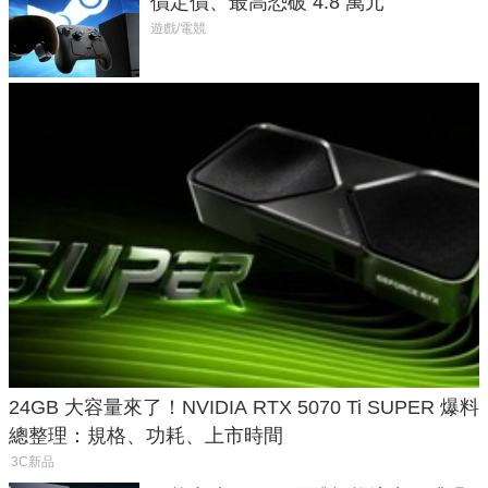
價定價、最高恐破 4.8 萬元
遊戲/電競
24GB 大容量來了！NVIDIA RTX 5070 Ti SUPER 爆料
總整理：規格、功耗、上市時間
3C新品