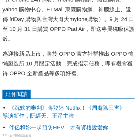
yahoo 購物中心、ETMall 東森購物網、神腦線上、遠
傳 friDay 購物與台灣大哥大myfone購物）。9 月 24 日
至 10 月 31 日購買 OPPO Pad Air，即送專屬磁吸保護
殼。
為迎接新品上市，將於 OPPO 官方社群推出 OPPO 慵
懶製造所 10 月限定活動，完成指定任務，即有機會獲
得 OPPO 全新產品等多項好禮。
延伸閱讀
《沉默的審判》將登陸 Netflix！《周處除三害》
導演新作，阮經天、王淨主演
伴侶和妳一起預防HPV，才有資格說愛妳！
PR・台灣癌症基金會