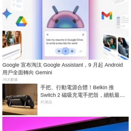
Google 宣布淘汰 Google Assistant，9 月起 Android
用戶全面轉向 Gemini
AI/大數據
手把、行動電源合體！Belkin 推
Switch 2 磁吸充電手把殼，續航最高
延長 1.5 倍
3C新品