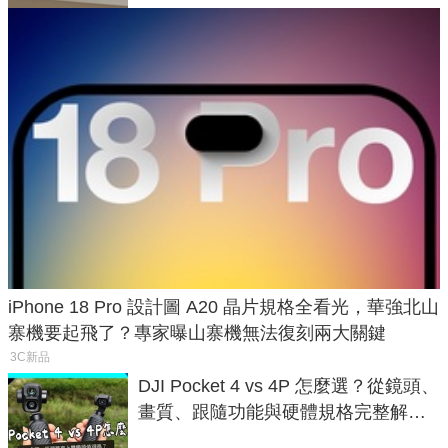
iPhone 18 Pro 設計圖 A20 晶片規格全看光，華強北山
寨機要起飛了？專家曝山寨機無法復刻兩大關鍵
3C新品
DJI Pocket 4 vs 4P 怎麼選？從鏡頭、
畫質、跟隨功能與硬體規格完整解
析，一次看懂兩台差異