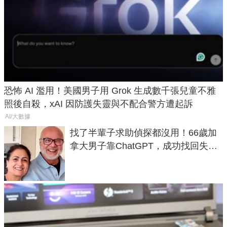
恐怖 AI 濫用！美國男子用 Grok 生成數千張兒童不雅
照後自殺，xAI 因防護失靈與不配合警方遭起訴
AI/大數據
找了半輩子求助偵探都沒用！66歲加
拿大男子靠ChatGPT，成功找回失散
50年家人