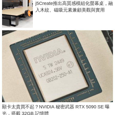
j5Create推出高質感模組化螢幕桌，融
入木紋、磁吸元素兼顧美觀與實用
顯卡太貴買不起？NVIDIA 秘密武器 RTX 5090 SE 曝
光，搭載 32GB 記憶體