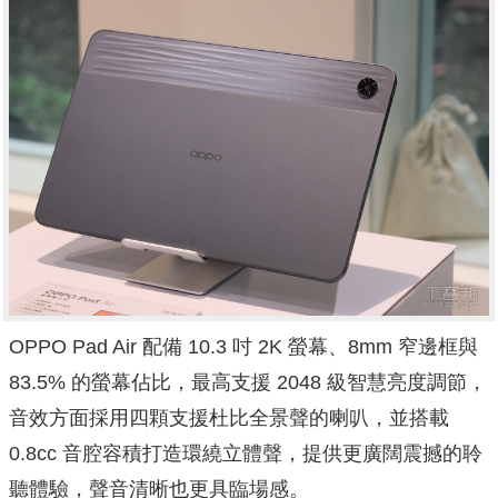
OPPO Pad Air 配備 10.3 吋 2K 螢幕、8mm 窄邊框與
83.5% 的螢幕佔比，最高支援 2048 級智慧亮度調節，
音效方面採用四顆支援杜比全景聲的喇叭，並搭載
0.8cc 音腔容積打造環繞立體聲，提供更廣闊震撼的聆
聽體驗，聲音清晰也更具臨場感。