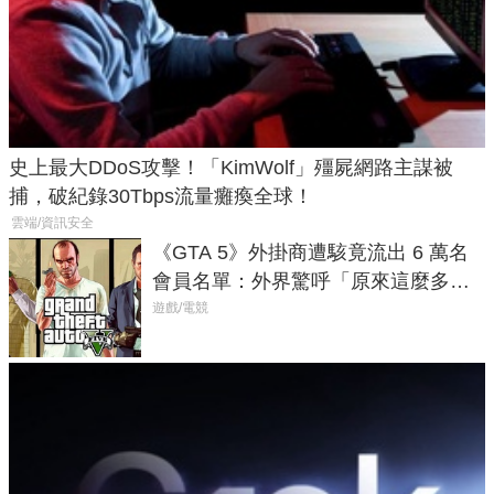
史上最大DDoS攻擊！「KimWolf」殭屍網路主謀被
捕，破紀錄30Tbps流量癱瘓全球！
雲端/資訊安全
《GTA 5》外掛商遭駭竟流出 6 萬名
會員名單：外界驚呼「原來這麼多人
在開掛！」
遊戲/電競