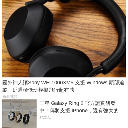
國外神人讓Sony WH-1000XM5 支援 Windows 頭部追
蹤，延遲極低玩模擬飛行超有感
遊戲/電競
三星 Galaxy Ring 2 官方證實研發
中！傳將支援 iPhone，還有強大的 AI
與智慧家電連動功能
3C新品