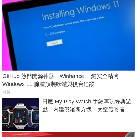
GitHub 熱門開源神器！Winhance 一鍵安全精簡
Windows 11 臃腫預裝軟體與後台追蹤
趨勢
日廠 My Play Watch 手錶專玩經典遊
戲、內建俄羅斯方塊、太空侵略者，
不過竟然不能連手機？