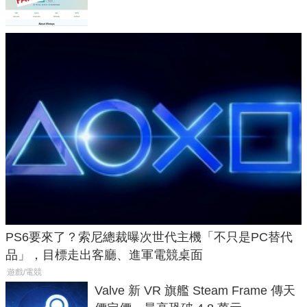
PS6要來了？索尼總裁曝次世代主機「不只是PC替代
品」，目標走出客廳、進軍電競桌面
遊戲/電競
Valve 新 VR 旗艦 Steam Frame 傳天