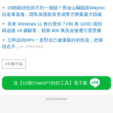
29顆鏡頭也抓不到一個賊？舊金山竊賊搭Waymo
自駕車逃逸，隱私保護政策竟成警方辦案最大阻礙
原來 Windows 11 會出賣你？FBI 靠 GDID 識別
碼追蹤 19 歲駭客，勒索 800 萬美金慘遭引渡受審
立即諮詢HPV！是對自己健康最好的投資，把握
現在不...
PR・台灣癌症基金會
#手機/平板
送【10個ChatGPT的好工具】電子書
ADVERTISEMENT