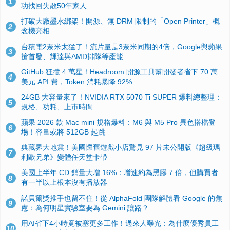
1
功找回失散50年家人
打破大廠墨水綁架！開源、無 DRM 限制的「Open Printer」概
2
念機亮相
台積電2奈米太猛了！流片量是3奈米同期的4倍，Google與蘋果
3
搶首發、輝達與AMD排隊等產能
GitHub 狂攬 4 萬星！Headroom 開源工具幫開發者省下 70 萬
4
美元 API 費，Token 消耗暴降 92%
24GB 大容量來了！NVIDIA RTX 5070 Ti SUPER 爆料總整理：
5
規格、功耗、上市時間
蘋果 2026 款 Mac mini 規格爆料：M6 與 M5 Pro 異色搭檔登
6
場！容量或將 512GB 起跳
典藏界大地震！美國懷舊遊戲小店驚見 97 片未公開版《超級瑪
7
利歐兄弟》變體任天堂卡帶
美國上半年 CD 銷量大增 16%：增速約為黑膠 7 倍，但購買者
8
有一半以上根本沒有播放器
諾貝爾獎推手也留不住！從 AlphaFold 團隊解體看 Google 的焦
9
慮：為何明星實驗室要為 Gemini 讓路？
用AI省下4小時竟被塞更多工作！過來人曝光：為什麼優秀員工
10