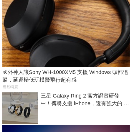
國外神人讓Sony WH-1000XM5 支援 Windows 頭部追
蹤，延遲極低玩模擬飛行超有感
遊戲/電競
三星 Galaxy Ring 2 官方證實研發
中！傳將支援 iPhone，還有強大的 AI
與智慧家電連動功能