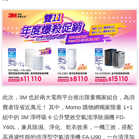
此次，3M 也於兩大電商平台推出限量獨家組合，為消
費者現省近萬元！ 其中，Momo 購物網獨家限量 1+1
組中的 3M 淨呼吸 6 公升雙效空氣清淨除濕機 FD-
Y60L，兼具除濕、淨化、乾衣效果，一機三效，搭配
高過濾性能的倍淨型空氣清淨機 FA-U90，一台清淨加