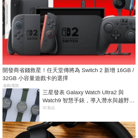
開發商省錢救星！任天堂傳將為 Switch 2 新增 16GB /
32GB 小容量遊戲卡的選擇
遊戲/電競
三星發表 Galaxy Watch Ultra2 與
Watch9 智慧手錶，導入潛水與越野跑
導航功能
3C新品