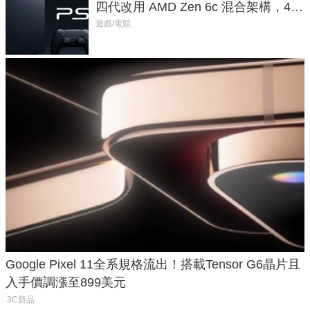
四代改用 AMD Zen 6c 混合架構，4K
120fps 與全光追時代來臨
遊戲/電競
Google Pixel 11全系規格流出！搭載Tensor G6晶片且
入手價調漲至899美元
3C新品