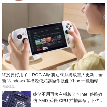
終於要好用了！ROG Ally 將迎來系統級重大更新，全
新 Windows 掌機殼模式讓操作就像 Xbox 一樣順暢
遊戲/電競
終於不用再換主機板了？Intel 傳將效
仿 AMD 延長 CPU 插槽壽命，下代
LGA 1954 至少能戰三代