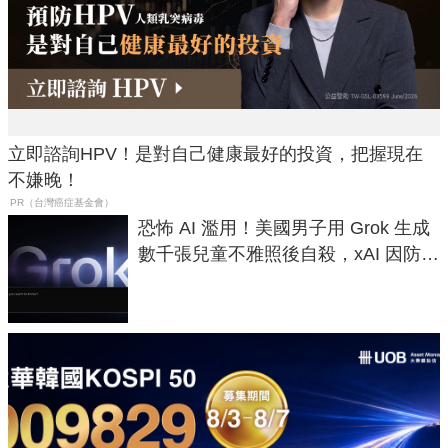
立即諮詢HPV！是對自己健康最好的投資，把握現在
不嫌晚！
PR（台灣癌症基金會）
恐怖 AI 濫用！美國男子用 Grok 生成
數千張兒童不雅照後自殺，xAI 因防護
失靈與不配合警方遭起訴