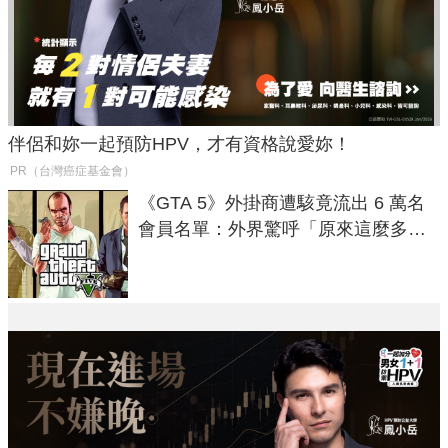
伴侶和妳一起預防HPV，才有資格說愛妳！
PR（台灣癌症基金會）
《GTA 5》外掛商遭駭竟流出 6 萬名
會員名單：外界驚呼「原來這麼多人
在開掛！」