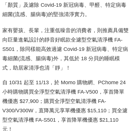
「顏質」及濾除 Covid-19 新冠病毒、甲醛、特定病毒
細菌(流感、腸病毒)的堅強清淨實力。
家有嬰孩、長輩，注重低噪音的消費者，則推薦具備雙
向巨量進氣設計的靜音好眠款全濾型空氣清淨機 FA-
S501，除同樣能高效過濾 Covid-19 新冠病毒、特定病
毒細菌(流感、腸病毒)外，其低於 18 分貝的睡眠模
式，助居家清淨也清「靜」！
自 10/31 起至 11/13，於 Momo 購物網、PChome 24
小時購物購買全淨型空氣清淨機 FA-V500，享首降單
機優惠 $27,900；購買全淨型空氣清淨機 FA-
V300/V300W，直降萬元享單機優惠 $15,110；買全濾
型空氣清淨機 FA-S501，享首降單機優惠 $21,110
元！