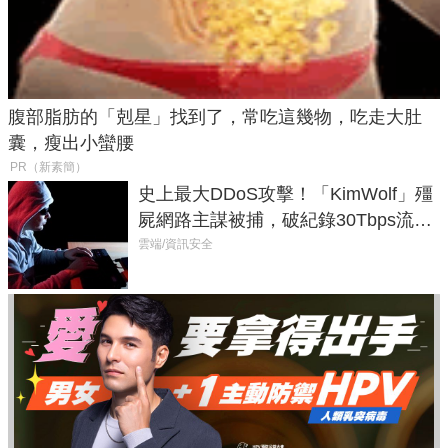
腹部脂肪的「剋星」找到了，常吃這幾物，吃走大肚
囊，瘦出小蠻腰
PR（新素簡）
史上最大DDoS攻擊！「KimWolf」殭
屍網路主謀被捕，破紀錄30Tbps流量
癱瘓全球！
雲端/資訊安全