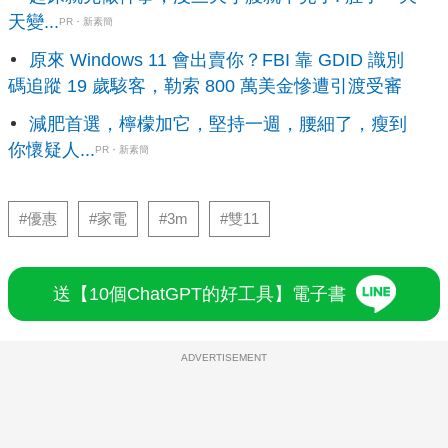
天變...
PR・新素簡
原來 Windows 11 會出賣你？FBI 靠 GDID 識別
碼追蹤 19 歲駭客，勒索 800 萬美金慘遭引渡受審
減肥首選，檸檬加它，堅持一週，腰細了，瘦到
你懷疑人...
PR・新素簡
#優惠
#家電
#3m
#雙11
送【10個ChatGPT的好工具】電子書
ADVERTISEMENT