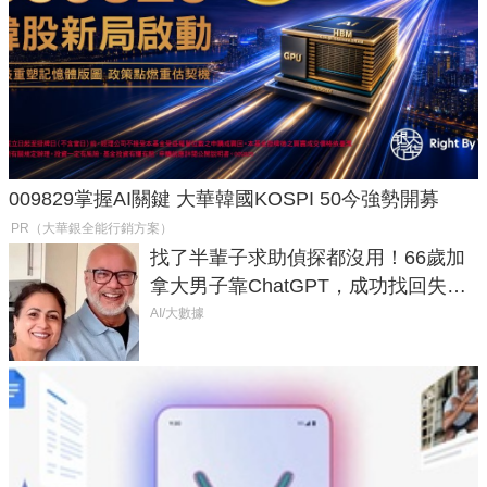
009829掌握AI關鍵 大華韓國KOSPI 50今強勢開募
PR（大華銀全能行銷方案）
找了半輩子求助偵探都沒用！66歲加
拿大男子靠ChatGPT，成功找回失散
50年家人
AI/大數據