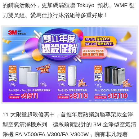
的鋪底活動外，更加碼滿額贈 Tokuyo 頸枕、WMF 刨
刀雙叉組、愛馬仕旅行沐浴組等多重好康！
11 大限量超殺優惠中，首推年度熱銷旗艦尊榮款全淨
型空氣清淨機系列，德系前衛設計的 3M 全淨型空氣清
淨機 FA-V500/FA-V300/FA-V300W，擁有非凡輕奢