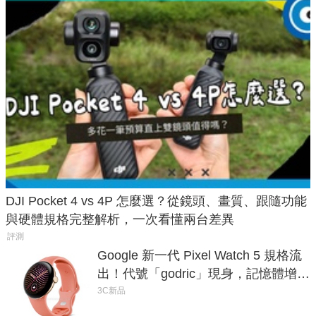
DJI Pocket 4 vs 4P 怎麼選？從鏡頭、畫質、跟隨功能
與硬體規格完整解析，一次看懂兩台差異
評測
Google 新一代 Pixel Watch 5 規格流
出！代號「godric」現身，記憶體增強
鎖定 AI 應用
3C新品