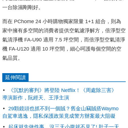
一台除濕剛剛好。
而在 PChome 24 小時購物獨家限量 1+1 組合，則為
家中擁有多空間的消費者提供空氣濾淨解方，倍淨型空
氣清淨機 FA-U90 適用 7.5 坪空間，而倍淨型空氣清淨
機 FA-U120 適用 10 坪空間，細心呵護每個空間的空
氣品質。
延伸閱讀
《沉默的審判》將登陸 Netflix！《周處除三害》
導演新作，阮經天、王淨主演
29顆鏡頭也抓不到一個賊？舊金山竊賊搭Waymo
自駕車逃逸，隱私保護政策竟成警方辦案最大阻礙
起床就先做件事，沒三天小腹就不見了! 肚子一天