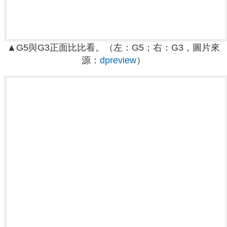
▲G5與G3正面比比看。（左：G5；右：G3，圖片來
源：
dpreview
）