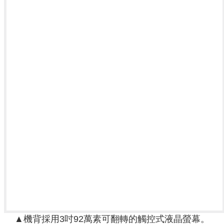
▲機背採用3吋92萬素可翻轉的觸控式液晶螢幕。