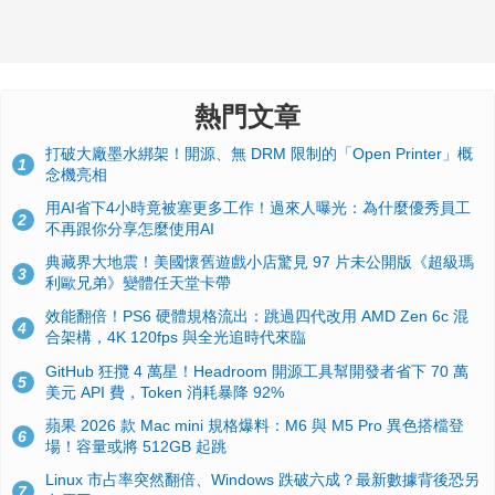
熱門文章
打破大廠墨水綁架！開源、無 DRM 限制的「Open Printer」概
1
念機亮相
用AI省下4小時竟被塞更多工作！過來人曝光：為什麼優秀員工
2
不再跟你分享怎麼使用AI
典藏界大地震！美國懷舊遊戲小店驚見 97 片未公開版《超級瑪
3
利歐兄弟》變體任天堂卡帶
效能翻倍！PS6 硬體規格流出：跳過四代改用 AMD Zen 6c 混
4
合架構，4K 120fps 與全光追時代來臨
GitHub 狂攬 4 萬星！Headroom 開源工具幫開發者省下 70 萬
5
美元 API 費，Token 消耗暴降 92%
蘋果 2026 款 Mac mini 規格爆料：M6 與 M5 Pro 異色搭檔登
6
場！容量或將 512GB 起跳
Linux 市占率突然翻倍、Windows 跌破六成？最新數據背後恐另
7