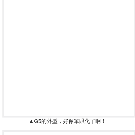
▲G5的外型，好像單眼化了啊！