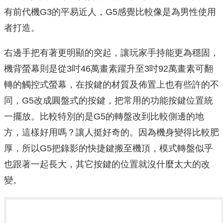
有前代機G3的平易近人，G5感覺比較像是為男性使用
者打造。
右邊手把有著更明顯的突起，讓玩家手持能更為穩固，
機背螢幕則是從3吋46萬畫素躍升至3吋92萬畫素可翻
轉的觸控式螢幕，在按鍵的材質及佈置上也有些許的不
同，G5改成圓盤式的按鍵，把常用的功能按鍵位置統
一擺放。比較特別的是G5的轉盤改到比較側邊的地
方，這樣好用嗎？讓人挺好奇的。因為機身變得比較肥
厚，所以G5把錄影的快捷鍵搬至機頂，模式轉盤似乎
也跟著一起長大，其它按鍵的位置就沒什麼太大的改
變。