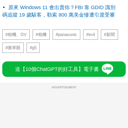
原來 Windows 11 會出賣你？FBI 靠 GDID 識別
碼追蹤 19 歲駭客，勒索 800 萬美金慘遭引渡受審
#相機、DV
#相機
#panasonic
#evil
#新聞
#微單眼
#g5
送【10個ChatGPT的好工具】電子書
ADVERTISEMENT