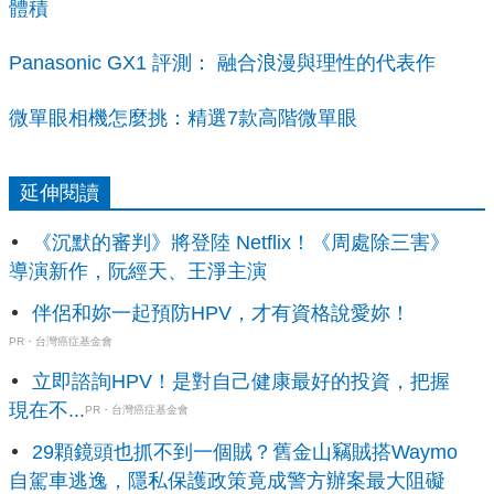
體積
Panasonic GX1 評測： 融合浪漫與理性的代表作
微單眼相機怎麼挑：精選7款高階微單眼
延伸閱讀
《沉默的審判》將登陸 Netflix！《周處除三害》
導演新作，阮經天、王淨主演
伴侶和妳一起預防HPV，才有資格說愛妳！
PR・台灣癌症基金會
立即諮詢HPV！是對自己健康最好的投資，把握
現在不...
PR・台灣癌症基金會
29顆鏡頭也抓不到一個賊？舊金山竊賊搭Waymo
自駕車逃逸，隱私保護政策竟成警方辦案最大阻礙