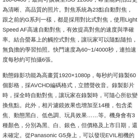
為清晰、高品質的照片。對焦系統為23點自動對焦，
跟之前的G系列一樣，都是採用對比式對焦，使用Light
Speed AF高速自動對焦，有效提高對焦的速度與準確
率。結合螢幕上的觸控式對焦，讓玩家可以隨點隨拍，
無負擔的學習拍照。快門速度為60~1/4000秒，連拍速
度每秒約可拍攝6張。
動態錄影功能為高畫質1920×1080p，每秒約可錄製60
個影格，採AVCHD編碼格式，立體聲收音。錄製影片
時，採全時自動對焦，讓玩家在錄製時，可隨心所欲變
換焦點。此外，相片濾鏡效果也增加至14種，包含柔
焦、動態黑白、低色調、玩具效果……等。機身會有3
種顏色，分別為黑、白、銀色，但價格及上市日期，還
未確定。從Panasonic G5身上，可以發現EVIL相機的