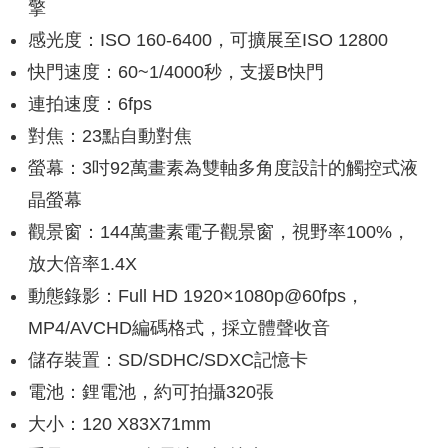
擎
感光度：ISO 160-6400，可擴展至ISO 12800
快門速度：60~1/4000秒，支援B快門
連拍速度：6fps
對焦：23點自動對焦
螢幕：3吋92萬畫素為雙軸多角度設計的觸控式液
晶螢幕
觀景窗：144萬畫素電子觀景窗，視野率100%，
放大倍率1.4X
動態錄影：Full HD 1920×1080p@60fps，
MP4/AVCHD編碼格式，採立體聲收音
儲存裝置：SD/SDHC/SDXC記憶卡
電池：鋰電池，約可拍攝320張
大小：120 X83X71mm