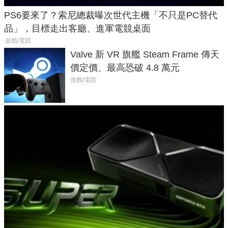
PS6要來了？索尼總裁曝次世代主機「不只是PC替代
品」，目標走出客廳、進軍電競桌面
遊戲/電競
Valve 新 VR 旗艦 Steam Frame 傳天
價定價、最高恐破 4.8 萬元
遊戲/電競