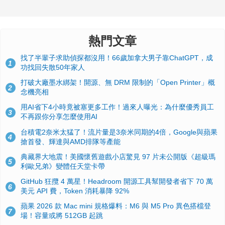
熱門文章
找了半輩子求助偵探都沒用！66歲加拿大男子靠ChatGPT，成
1
功找回失散50年家人
打破大廠墨水綁架！開源、無 DRM 限制的「Open Printer」概
2
念機亮相
用AI省下4小時竟被塞更多工作！過來人曝光：為什麼優秀員工
3
不再跟你分享怎麼使用AI
台積電2奈米太猛了！流片量是3奈米同期的4倍，Google與蘋果
4
搶首發、輝達與AMD排隊等產能
典藏界大地震！美國懷舊遊戲小店驚見 97 片未公開版《超級瑪
5
利歐兄弟》變體任天堂卡帶
GitHub 狂攬 4 萬星！Headroom 開源工具幫開發者省下 70 萬
6
美元 API 費，Token 消耗暴降 92%
蘋果 2026 款 Mac mini 規格爆料：M6 與 M5 Pro 異色搭檔登
7
場！容量或將 512GB 起跳