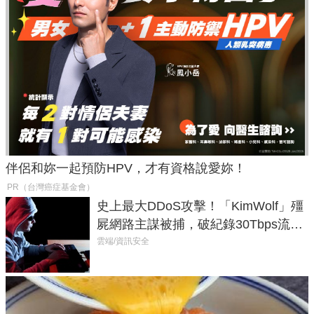
伴侶和妳一起預防HPV，才有資格說愛妳！
PR（台灣癌症基金會）
史上最大DDoS攻擊！「KimWolf」殭
屍網路主謀被捕，破紀錄30Tbps流量
癱瘓全球！
雲端/資訊安全