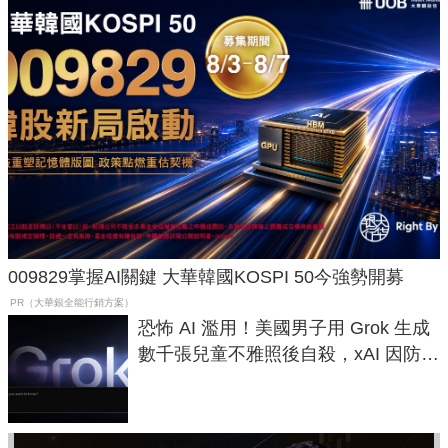
009829掌握AI關鍵 大華韓國KOSPI 50今強勢開募
PR（大華銀全能行銷方案）
恐怖 AI 濫用！美國男子用 Grok 生成
數千張兒童不雅照後自殺，xAI 因防護
失靈與不配合警方遭起訴