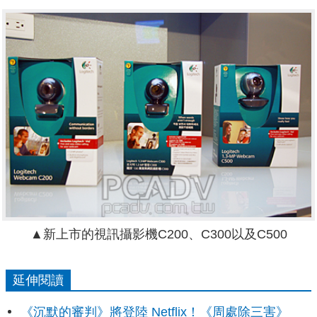
▲新上市的視訊攝影機C200、C300以及C500
延伸閱讀
《沉默的審判》將登陸 Netflix！《周處除三害》