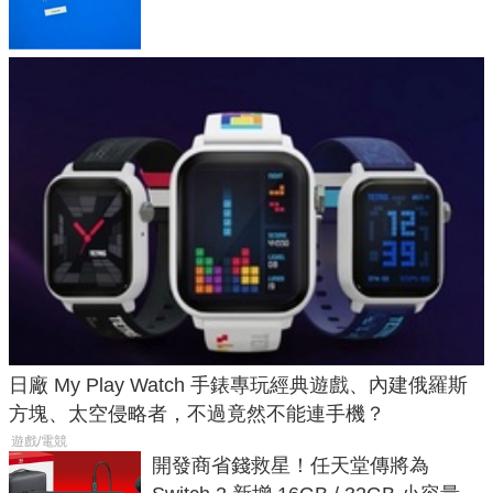
體與後台追蹤
日廠 My Play Watch 手錶專玩經典遊戲、內建俄羅斯
方塊、太空侵略者，不過竟然不能連手機？
遊戲/電競
開發商省錢救星！任天堂傳將為