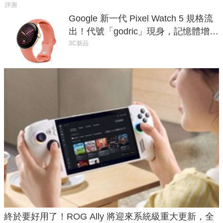
評測
Google 新一代 Pixel Watch 5 規格流
出！代號「godric」現身，記憶體增強
鎖定 AI 應用
3C新品
終於要好用了！ROG Ally 將迎來系統級重大更新，全