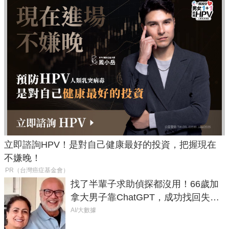
立即諮詢HPV！是對自己健康最好的投資，把握現在
不嫌晚！
PR（台灣癌症基金會）
找了半輩子求助偵探都沒用！66歲加
拿大男子靠ChatGPT，成功找回失散
50年家人
AI/大數據