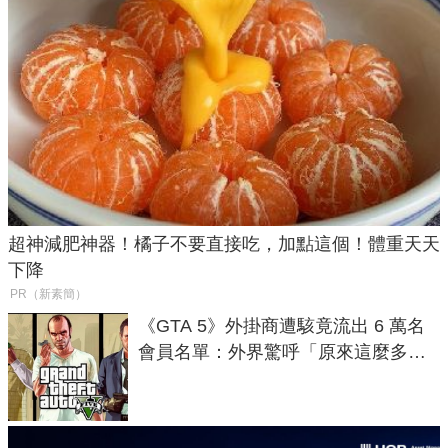
超神減肥神器！橘子不要直接吃，加點這個！體重天天
下降
PR（新素簡）
《GTA 5》外掛商遭駭竟流出 6 萬名
會員名單：外界驚呼「原來這麼多人
在開掛！」