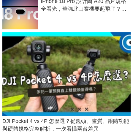
iPhone 18 Pro 設計圖 A20 晶片規格
全看光，華強北山寨機要起飛了？專
家曝山寨機無法復刻兩大關鍵
DJI Pocket 4 vs 4P 怎麼選？從鏡頭、畫質、跟隨功能
與硬體規格完整解析，一次看懂兩台差異