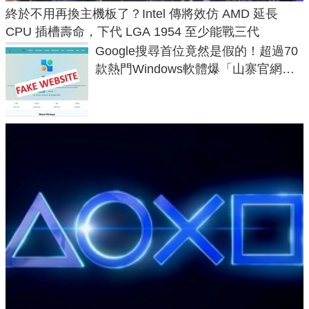
終於不用再換主機板了？Intel 傳將效仿 AMD 延長
CPU 插槽壽命，下代 LGA 1954 至少能戰三代
Google搜尋首位竟然是假的！超過70
款熱門Windows軟體爆「山寨官網」
危機