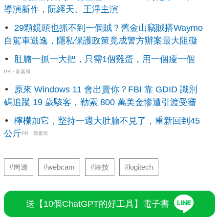
導演新作，阮經天、王淨主演
29顆鏡頭也抓不到一個賊？舊金山竊賊搭Waymo
自駕車逃逸，隱私保護政策竟成警方辦案最大阻礙
肚腩一抓一大把，只需1個雞蛋，用一個瘦一個
PR・新素簡
原來 Windows 11 會出賣你？FBI 靠 GDID 識別
碼追蹤 19 歲駭客，勒索 800 萬美金慘遭引渡受審
檸檬加它，堅持一週大肚腩不見了，重新回到45
公斤
PR・新素簡
#周邊
#webcam
#羅技
#logitech
送【10個ChatGPT的好工具】電子書