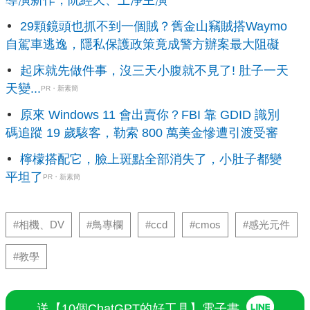
29顆鏡頭也抓不到一個賊？舊金山竊賊搭Waymo
自駕車逃逸，隱私保護政策竟成警方辦案最大阻礙
起床就先做件事，沒三天小腹就不見了! 肚子一天
天變...
PR・新素簡
原來 Windows 11 會出賣你？FBI 靠 GDID 識別
碼追蹤 19 歲駭客，勒索 800 萬美金慘遭引渡受審
檸檬搭配它，臉上斑點全部消失了，小肚子都變
平坦了
PR・新素簡
#相機、DV
#鳥專欄
#ccd
#cmos
#感光元件
#教學
送【10個ChatGPT的好工具】電子書