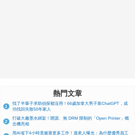
熱門文章
找了半輩子求助偵探都沒用！66歲加拿大男子靠ChatGPT，成
1
功找回失散50年家人
打破大廠墨水綁架！開源、無 DRM 限制的「Open Printer」概
2
念機亮相
用AI省下4小時竟被塞更多工作！過來人曝光：為什麼優秀員工