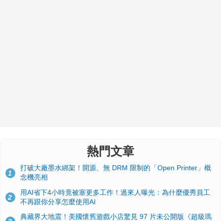
熱門文章
打破大廠墨水綁架！開源、無 DRM 限制的「Open Printer」概
1
念機亮相
用AI省下4小時竟被塞更多工作！過來人曝光：為什麼優秀員工
2
不再跟你分享怎麼使用AI
典藏界大地震！美國懷舊遊戲小店驚見 97 片未公開版《超級瑪