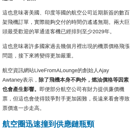
這也意味著美國、印度等國的航空公司近期新簽的數百
架飛機訂單，實際能夠交付的時間仍遙遙無期。兩大巨
頭最受歡迎的單通道客機已經排到至少2029年。
這也意味著許多國家過去幾個月裡出現的機票價格飛漲
問題，接下來將變得更加嚴重。
航空資訊網站LiveFromALounge的創始人Ajay
Awtaney表示，
除了飛機本身不夠外，燃油價格等因素
也會產生影響。
即便部分航空公司有財力提供廉價機
票，但這也會使得競爭對手更加困難，長遠來看會導致
票價進一步走高。
航空圈迅速撞到供應鏈瓶頸