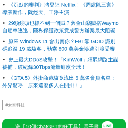
《沉默的審判》將登陸 Netflix！《周處除三害》
導演新作，阮經天、王淨主演
29顆鏡頭也抓不到一個賊？舊金山竊賊搭Waymo
自駕車逃逸，隱私保護政策竟成警方辦案最大阻礙
原來 Windows 11 會出賣你？FBI 靠 GDID 識別
碼追蹤 19 歲駭客，勒索 800 萬美金慘遭引渡受審
史上最大DDoS攻擊！「KimWolf」殭屍網路主謀
被捕，破紀錄30Tbps流量癱瘓全球！
《GTA 5》外掛商遭駭竟流出 6 萬名會員名單：
外界驚呼「原來這麼多人在開掛！」
#太空科技
送【10個ChatGPT的好工具】電子書