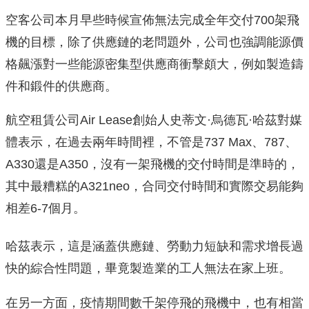
空客公司本月早些時候宣佈無法完成全年交付700架飛
機的目標，除了供應鏈的老問題外，公司也強調能源價
格飆漲對一些能源密集型供應商衝擊頗大，例如製造鑄
件和鍛件的供應商。
航空租賃公司Air Lease創始人史蒂文·烏德瓦·哈茲對媒
體表示，在過去兩年時間裡，不管是737 Max、787、
A330還是A350，沒有一架飛機的交付時間是準時的，
其中最糟糕的A321neo，合同交付時間和實際交易能夠
相差6-7個月。
哈茲表示，這是涵蓋供應鏈、勞動力短缺和需求增長過
快的綜合性問題，畢竟製造業的工人無法在家上班。
在另一方面，疫情期間數千架停飛的飛機中，也有相當