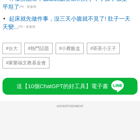
平坦了
PR・新素簡
起床就先做件事，沒三天小腹就不見了! 肚子一天
天變...
PR・新素簡
#台大
#熱門話題
#小農飯盒
#茶茶小王子
#家樂福文教基金會
送【10個ChatGPT的好工具】電子書
ADVERTISEMENT