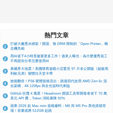
熱門文章
打破大廠墨水綁架！開源、無 DRM 限制的「Open Printer」概
1
念機亮相
用AI省下4小時竟被塞更多工作！過來人曝光：為什麼優秀員工
2
不再跟你分享怎麼使用AI
典藏界大地震！美國懷舊遊戲小店驚見 97 片未公開版《超級瑪
3
利歐兄弟》變體任天堂卡帶
效能翻倍！PS6 硬體規格流出：跳過四代改用 AMD Zen 6c 混
4
合架構，4K 120fps 與全光追時代來臨
GitHub 狂攬 4 萬星！Headroom 開源工具幫開發者省下 70 萬
5
美元 API 費，Token 消耗暴降 92%
蘋果 2026 款 Mac mini 規格爆料：M6 與 M5 Pro 異色搭檔登
6
場！容量或將 512GB 起跳