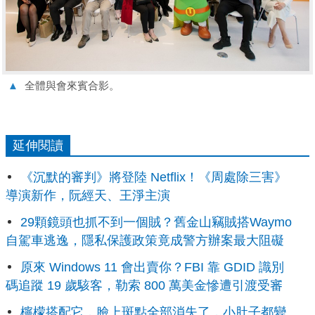
▲
全體與會來賓合影。
延伸閱讀
《沉默的審判》將登陸 Netflix！《周處除三害》
導演新作，阮經天、王淨主演
29顆鏡頭也抓不到一個賊？舊金山竊賊搭Waymo
自駕車逃逸，隱私保護政策竟成警方辦案最大阻礙
原來 Windows 11 會出賣你？FBI 靠 GDID 識別
碼追蹤 19 歲駭客，勒索 800 萬美金慘遭引渡受審
檸檬搭配它，臉上斑點全部消失了，小肚子都變