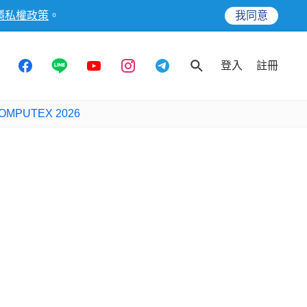
隱私權政策
。
我同意
登入
註冊
OMPUTEX 2026