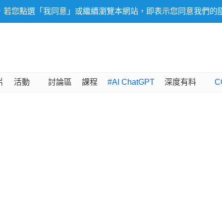
，若您點選「我同意」或繼續瀏覽本網站，即表示您同意我們的
片
活動
討論區
課程
#AI ChatGPT
深度有料
C