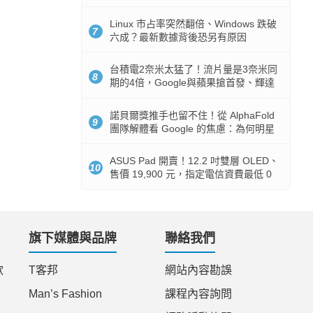
512GB 起跳
Linux 市占率突然翻倍、Windows 跌破
7
六成？最新數據背後恐另有原因
台積電2奈米太猛了！流片量是3奈米同
8
期的4倍，Google與蘋果搶首發、輝達
與AMD排隊等產能
諾貝爾獎推手也留不住！從 AlphaFold
9
團隊解體看 Google 的焦慮：為何明星
實驗室要為 Gemini 讓路？
ASUS Pad 開賣！12.2 吋雙層 OLED、
10
售價 19,900 元，指定電信資費最低 0
元入手
旗下媒體與品牌
聯絡我們
款
T客邦
網站內容勘誤
Man’s Fashion
課程內容詢問