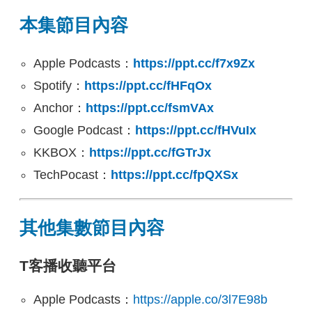
本集節目內容
Apple Podcasts：
https://ppt.cc/f7x9Zx
Spotify：
https://ppt.cc/fHFqOx
Anchor：
https://ppt.cc/fsmVAx
Google Podcast：
https://ppt.cc/fHVuIx
KKBOX：
https://ppt.cc/fGTrJx
TechPocast：
https://ppt.cc/fpQXSx
其他集數節目內容
T客播收聽平台
Apple Podcasts：
https://apple.co/3l7E98b