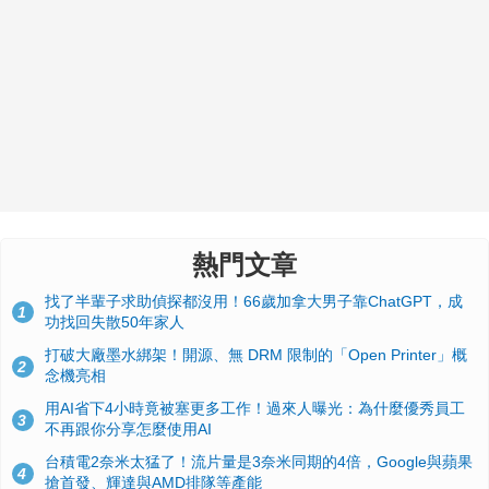
熱門文章
找了半輩子求助偵探都沒用！66歲加拿大男子靠ChatGPT，成
1
功找回失散50年家人
打破大廠墨水綁架！開源、無 DRM 限制的「Open Printer」概
2
念機亮相
用AI省下4小時竟被塞更多工作！過來人曝光：為什麼優秀員工
3
不再跟你分享怎麼使用AI
台積電2奈米太猛了！流片量是3奈米同期的4倍，Google與蘋果
4
搶首發、輝達與AMD排隊等產能