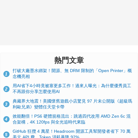
熱門文章
打破大廠墨水綁架！開源、無 DRM 限制的「Open Printer」概
1
念機亮相
用AI省下4小時竟被塞更多工作！過來人曝光：為什麼優秀員工
2
不再跟你分享怎麼使用AI
典藏界大地震！美國懷舊遊戲小店驚見 97 片未公開版《超級瑪
3
利歐兄弟》變體任天堂卡帶
效能翻倍！PS6 硬體規格流出：跳過四代改用 AMD Zen 6c 混
4
合架構，4K 120fps 與全光追時代來臨
GitHub 狂攬 4 萬星！Headroom 開源工具幫開發者省下 70 萬
5
美元 API 費，Token 消耗暴降 92%