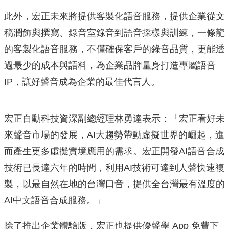
此外，宏正未來將提供客製化語音服務，
提供企業從文
稿潤飾與撰寫、錄音室錄音到語音採樣與訓練，
一條龍
的客製化語音服務，不僅確保客戶的錄音品質，
更能透
過最少的成本與語料，為企業品牌量身打造專屬語音
IP，
讓好聲音成為企業的最佳代言人。
宏正自動科技資深副總經理林勇達表示：「宏正看好未
來聲音市場的
發展，AI大趨勢帶動虛擬世界的崛起，
進
而產生更多虛擬實境應用的需求。宏正開發AI語音合成
技術已長
達六年的時間，利用AI技術可達到人聲快速複
製，
以最自然在地的台灣口音，提供全台灣最有溫度的
AI中文語音合成
服務。」
除了推出企業體驗版，宏正也提供優聲學 App 免費下