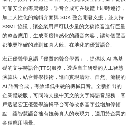
可靠安全的專屬連線，語音
合成可在硬體上即時運行，
加上人性化的編輯介面與 SDK 整合開發
支援，並支持
SSML 協議，讓企業用戶可以少量的文稿錄音進行巨
量
的整合應用，生成高度情感化的語音內容，
讓每個聲音
都能更準確的達到如真人般、在地化的優質語音。
宏正優聲學意謂「優質的聲音學習」，提供以 AI 為基
礎的文字轉語
音(TTS)服務，透過自主研發的人工智慧
演算法，
結合聲學技術，進而實現清晰、自然、流暢的
AI 語音合成，
有效降低生硬的機械口音。全新推出的
企業體驗版，
可同時支援中英文的文字轉語音服務，
客
戶透過宏正優聲學編輯平台可修改多音字並增加停頓
點，
讓智慧語音擁有媲美真人的表現力，適用於企業的
各種應用場景。