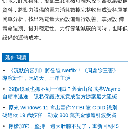
供電力計測模組，搭配三菱電機可程式控制器收集數據
資料，
將動力設備的電力消耗數據完整收集成資料庫並
簡單分析，找出耗電量大的設備進行改善、
掌握設 備
壽命週期、提升穩定性。力行節能減碳的同時，
也降低
設備的運轉成本。
延伸閱讀
《沉默的審判》將登陸 Netflix！《周處除三害》
導演新作，阮經天、王淨主演
29顆鏡頭也抓不到一個賊？舊金山竊賊搭Waymo
自駕車逃逸，隱私保護政策竟成警方辦案最大阻礙
原來 Windows 11 會出賣你？FBI 靠 GDID 識別
碼追蹤 19 歲駭客，勒索 800 萬美金慘遭引渡受審
檸檬加它，堅持一週大肚腩不見了，重新回到45