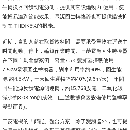
生轉換器回饋到電源側，
提供其它設備動力 使用，便
能輕易達到節能效果。電源回生轉換器也可提供諧波抑
制在 THDI<5%的機能。
近期，自動倉儲在取貨放料間，需要承受重物在運送中
瞬間起動、停止，縮短作業時間。三菱電源回生轉換器
在下圖自動倉儲案例，容量
7.5K 變頻器搭載使用
7.5kW電源回生轉換器，剎車利用率約60%，
回生能
源 約4.5kW，一天回生運轉率約40%(9.6hr/天)。
年間
回生能源反饋電源側運轉，約15,768度電、
二氧化碳
減少約8.03 ton的成效。(上述數據會因設備使用運轉率
變動而異)。
三菱電機的「節能」整合方案，除了變頻器外，
也可提