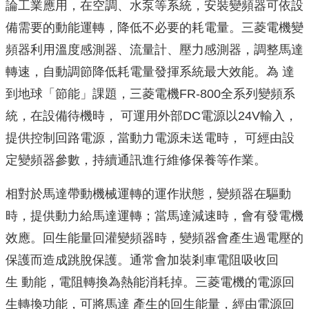
論工業應用，在空調、水泵等系統，安裝變頻器可依設
備需要的動能運轉，降低不必要的耗電量。三菱電機變
頻器利用溫度感測器、
流量計、壓力感測器，調整馬達
轉速，
自動調節降低耗電量發揮系統最大效能。為 達
到地球「節能」課題，三菱電機FR-800全系列變頻系
統，
在設備待機時， 可運用外部DC電源以24V輸入，
提供控制回路電源，
當動力電源未送電時， 可經由設
定變頻器參數，持續通訊進行維修保養等作業。
相對於馬達帶動機械運轉的運作狀態，變頻器在驅動
時，提供動力給馬達運轉；當馬達減速時，會有發電機
效應。
回生能量回灌變頻器時，變頻器會產生過電壓的
保護而造成跳脫保護。
通常會加裝剎車電阻吸收回
生 動能，電阻轉換為熱能消耗掉。三菱電機的電源回
生轉換功能，
可將馬達 產生的回生能量，經由電源回