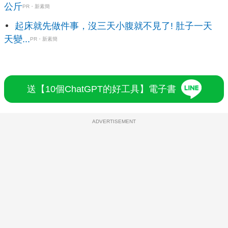
公斤
PR・新素簡
起床就先做件事，沒三天小腹就不見了! 肚子一天
天變...
PR・新素簡
送【10個ChatGPT的好工具】電子書
ADVERTISEMENT