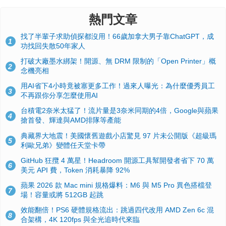
熱門文章
找了半輩子求助偵探都沒用！66歲加拿大男子靠ChatGPT，成
1
功找回失散50年家人
打破大廠墨水綁架！開源、無 DRM 限制的「Open Printer」概
2
念機亮相
用AI省下4小時竟被塞更多工作！過來人曝光：為什麼優秀員工
3
不再跟你分享怎麼使用AI
台積電2奈米太猛了！流片量是3奈米同期的4倍，Google與蘋果
4
搶首發、輝達與AMD排隊等產能
典藏界大地震！美國懷舊遊戲小店驚見 97 片未公開版《超級瑪
5
利歐兄弟》變體任天堂卡帶
GitHub 狂攬 4 萬星！Headroom 開源工具幫開發者省下 70 萬
6
美元 API 費，Token 消耗暴降 92%
蘋果 2026 款 Mac mini 規格爆料：M6 與 M5 Pro 異色搭檔登
7
場！容量或將 512GB 起跳
效能翻倍！PS6 硬體規格流出：跳過四代改用 AMD Zen 6c 混
8
合架構，4K 120fps 與全光追時代來臨