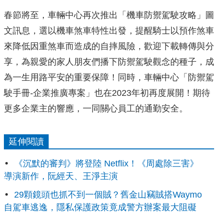
春節將至，車輛中心再次推出「機車防禦駕駛攻略」圖
文訊息，
選以機車煞車特性出發，
提醒騎士以預作煞車
來降低因重煞車而造成的自摔風險，歡迎下載轉
傳與分
享，為親愛的家人朋友們播下防禦駕駛觀念的種子，成
為一生
用路平安的重要保障！同時，車輛中心「防禦駕
駛手冊-企業推廣專
案」也在2023年初再度展開！期待
更多企業主的響應，
一同關心員工的通勤安全。
延伸閱讀
《沉默的審判》將登陸 Netflix！《周處除三害》
導演新作，阮經天、王淨主演
29顆鏡頭也抓不到一個賊？舊金山竊賊搭Waymo
自駕車逃逸，隱私保護政策竟成警方辦案最大阻礙