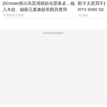
j5Create推出高質感模組化螢幕桌，融
顯卡太貴買不起？
入木紋、磁吸元素兼顧美觀與實用
RTX 5090 S
體
半導體/電子產業
3C新品
ADVERTISEMENT