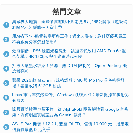
熱門文章
典藏界大地震！美國懷舊遊戲小店驚見 97 片未公開版《超級瑪
1
利歐兄弟》變體任天堂卡帶
用AI省下4小時竟被塞更多工作！過來人曝光：為什麼優秀員工
2
不再跟你分享怎麼使用AI
效能翻倍！PS6 硬體規格流出：跳過四代改用 AMD Zen 6c 混
3
合架構，4K 120fps 與全光追時代來臨
打破大廠墨水綁架！開源、無 DRM 限制的「Open Printer」概
4
念機亮相
蘋果 2026 款 Mac mini 規格爆料：M6 與 M5 Pro 異色搭檔登
5
場！容量或將 512GB 起跳
Linux 市占率突然翻倍、Windows 跌破六成？最新數據背後恐另
6
有原因
諾貝爾獎推手也留不住！從 AlphaFold 團隊解體看 Google 的焦
7
慮：為何明星實驗室要為 Gemini 讓路？
ASUS Pad 開賣！12.2 吋雙層 OLED、售價 19,900 元，指定電
8
信資費最低 0 元入手