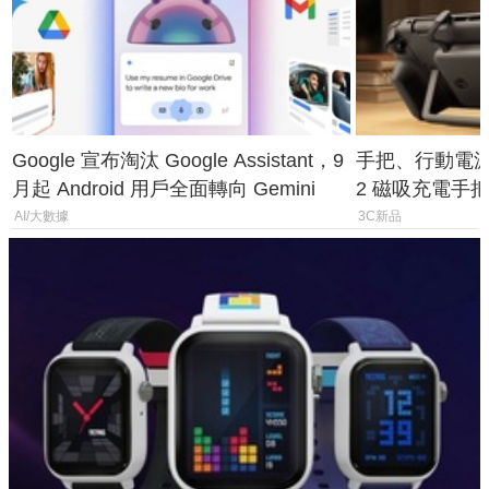
Google 宣布淘汰 Google Assistant，9
手把、行動電源合體
月起 Android 用戶全面轉向 Gemini
2 磁吸充電手把
倍
AI/大數據
3C新品