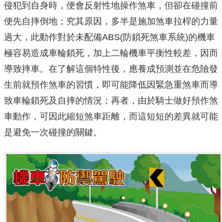
侵犯到自身時
，便會反射性地操作煞車，但卻在碰撞前
便先自摔倒地；究其原因，
多半是施加煞車拉桿的力量
過大，此動作對於未配備ABS(防鎖死
煞車系統)的機車
極容易造成車輪鎖死，加上二輪機車平衡性較差，
因而
導致摔車。在了解這個特性後，應養成預測並在危險發
生前就預
作煞車的習慣，即可能降低因緊急重煞車而導
致車輪鎖死及自摔的情
況；再者，由於騎士做好預作煞
車動作，可因此縮短煞車距離，而這
短短的差異就可能
是避免一次碰撞的關鍵。