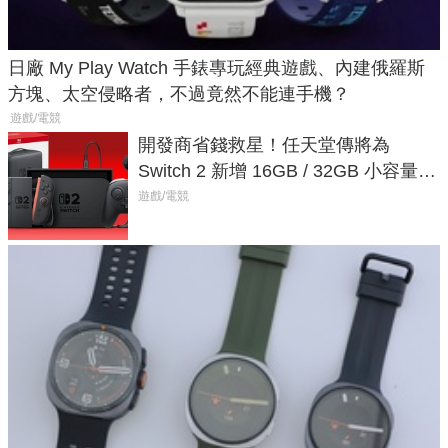
日廠 My Play Watch 手錶專玩經典遊戲、內建俄羅斯
方塊、太空侵略者，不過竟然不能連手機？
遊戲/電競
開發商省錢救星！任天堂傳將為
Switch 2 新增 16GB / 32GB 小容量遊
戲卡的選擇
遊戲/電競