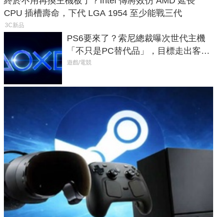
終於不用再換主機板了？Intel 傳將效仿 AMD 延長
CPU 插槽壽命，下代 LGA 1954 至少能戰三代
3C新品
PS6要來了？索尼總裁曝次世代主機
「不只是PC替代品」，目標走出客
廳、進軍電競桌面
遊戲/電競