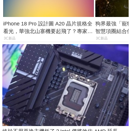
iPhone 18 Pro 設計圖 A20 晶片規格全
狗界最強「寵物追
看光，華強北山寨機要起飛了？專家曝
智慧項圈結合
山寨機無法復刻兩大關鍵
谷也能精準找
3C新品
3C新品