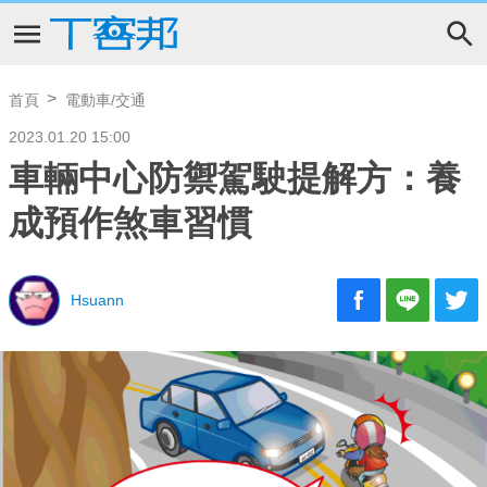
首頁
電動車/交通
2023.01.20 15:00
車輛中心防禦駕駛提解方：養
成預作煞車習慣
Hsuann