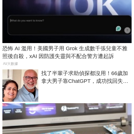
恐怖 AI 濫用！美國男子用 Grok 生成數千張兒童不雅
照後自殺，xAI 因防護失靈與不配合警方遭起訴
AI/大數據
找了半輩子求助偵探都沒用！66歲加
拿大男子靠ChatGPT，成功找回失散
50年家人