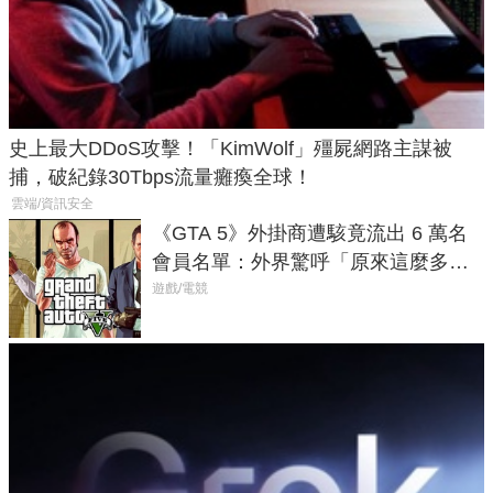
史上最大DDoS攻擊！「KimWolf」殭屍網路主謀被
捕，破紀錄30Tbps流量癱瘓全球！
雲端/資訊安全
《GTA 5》外掛商遭駭竟流出 6 萬名
會員名單：外界驚呼「原來這麼多人
在開掛！」
遊戲/電競