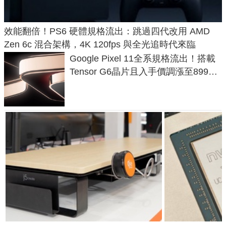
效能翻倍！PS6 硬體規格流出：跳過四代改用 AMD
Zen 6c 混合架構，4K 120fps 與全光追時代來臨
Google Pixel 11全系規格流出！搭載
Tensor G6晶片且入手價調漲至899美
元