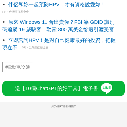
伴侶和妳一起預防HPV，才有資格說愛妳！
PR・台灣癌症基金會
原來 Windows 11 會出賣你？FBI 靠 GDID 識別
碼追蹤 19 歲駭客，勒索 800 萬美金慘遭引渡受審
立即諮詢HPV！是對自己健康最好的投資，把握
現在不...
PR・台灣癌症基金會
#電動車/交通
送【10個ChatGPT的好工具】電子書
ADVERTISEMENT