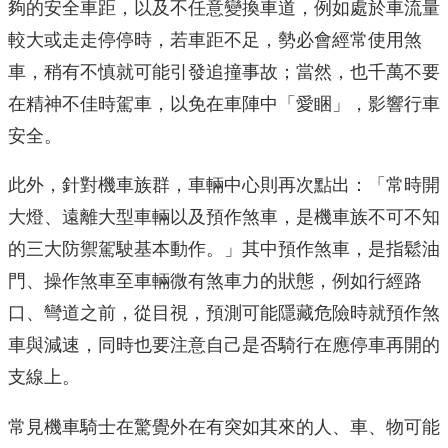
夠的安全車距，以及不任意變換車道，
例如處於車流量
較大或走走停停時，若車距不足，
勢必會經常使用煞
車，稍有不慎就可能引發追撞事故；當然，
也千萬不要
在精神不佳時駕車，以免在車陣中「愛睏」，
影響行車
安全。
此外，針對機車族群，車輛中心則再次點出：「常時開
大燈、
遠離大型車輛以及預作煞車，
是機車族不可不知
的三大防禦駕駛基本動作。」其中預作煞車，
是指鬆油
門、操作煞車至車輛微有煞車力的狀態，例如行經路
口、
彎道之前，從目視，預測可能隱藏危險時就預作煞
車與減速，同時也
要注意自己是否騎行在應停車再開的
支線上。
常見機車騎士在驚覺外在有突如其來的人、車、物可能