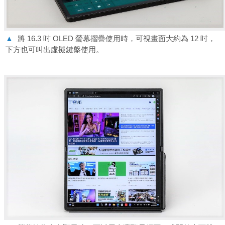
▲
將 16.3 吋 OLED 螢幕摺疊使用時，可視畫面大約為 12 吋，
下方也可叫出虛擬鍵盤使用。