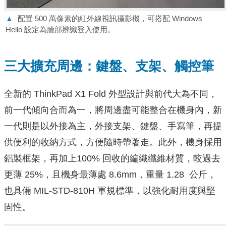
▲
配置 500 萬像素的紅外線視訊攝影機，可搭配 Windows
Hello 設定為臉部辨識登入使用。
三大擴充周邊：鍵盤、支架、觸控筆
全新的 ThinkPad X1 Fold 外型設計與前代大為不同，
前一代傾向合而為一，將周邊盡可能整合在機身內，新
一代則是以外接為主，外接支架、鍵盤、手寫筆，再提
供便利的收納方式，方便隨時帶著走。此外，機身採用
鋁製框架，再加上100% 回收的編織纖維材質，較過去
更薄 25%，且機身最薄處 8.6mm，重量 1.28 公斤，
也具備 MIL-STD-810H 軍規標準，以強化耐用度與堅
固性。