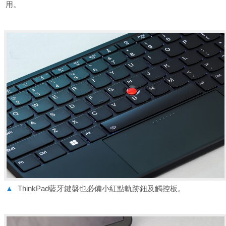
用。
▲
ThinkPad藍牙鍵盤也必備小紅點軌跡鈕及觸控板。