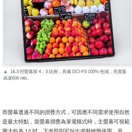
▲
16.3 吋螢幕採 4：3 比例，具備 DCI-P3 100% 色域，亮度最
高達600 nits。
而螢幕透過不同的摺疊方式，可因應不同需求使用自然
是最大特點，當螢幕摺疊為筆電模式時，主螢幕可視範
圍大約為 12 吋，下半部則可叫出虛擬鍵盤使用。另