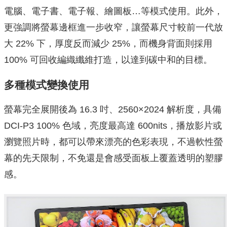
電腦、電子書、電子報、繪圖板…等模式使用。此外，
更強調將螢幕邊框進一步收窄，讓螢幕尺寸較前一代放
大 22% 下，厚度反而減少 25%，而機身背面則採用
100% 可回收編織纖維打造，以達到碳中和的目標。
多種模式變換使用
螢幕完全展開後為 16.3 吋、2560×2024 解析度，具備
DCI-P3 100% 色域，亮度最高達 600nits，播放影片或
瀏覽照片時，都可以帶來漂亮的色彩表現，不過軟性螢
幕的先天限制，不免還是會感受面板上覆蓋透明的塑膠
感。