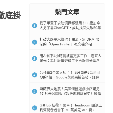
熱門文章
心徹底掛
找了半輩子求助偵探都沒用！66歲加拿
1
大男子靠ChatGPT，成功找回失散50年
家人
打破大廠墨水綁架！開源、無 DRM 限
2
制的「Open Printer」概念機亮相
用AI省下4小時竟被塞更多工作！過來人
3
曝光：為什麼優秀員工不再跟你分享怎
麼使用AI
台積電2奈米太猛了！流片量是3奈米同
4
期的4倍，Google與蘋果搶首發、輝達
與AMD排隊等產能
典藏界大地震！美國懷舊遊戲小店驚見
5
97 片未公開版《超級瑪利歐兄弟》變體
任天堂卡帶
GitHub 狂攬 4 萬星！Headroom 開源工
6
具幫開發者省下 70 萬美元 API 費，