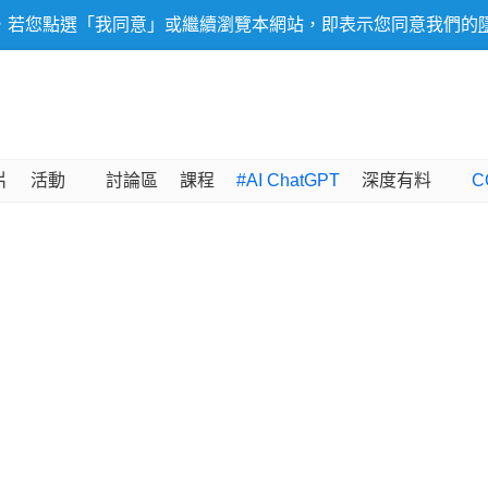
，若您點選「我同意」或繼續瀏覽本網站，即表示您同意我們的
片
活動
討論區
課程
#AI ChatGPT
深度有料
C