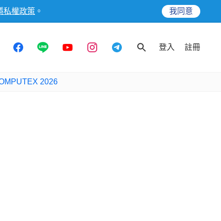
隱私權政策
。
我同意
登入
註冊
OMPUTEX 2026