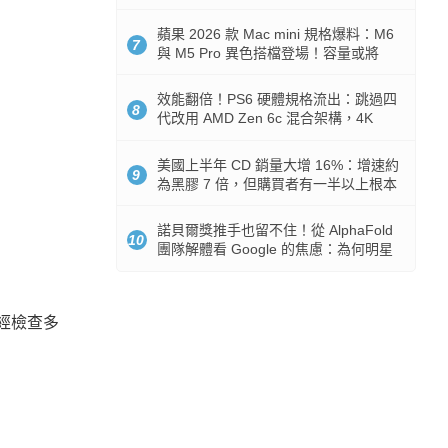
Token 消耗暴降 92%
蘋果 2026 款 Mac mini 規格爆料：M6
7
與 M5 Pro 異色搭檔登場！容量或將
512GB 起跳
效能翻倍！PS6 硬體規格流出：跳過四
8
代改用 AMD Zen 6c 混合架構，4K
120fps 與全光追時代來臨
美國上半年 CD 銷量大增 16%：增速約
9
為黑膠 7 倍，但購買者有一半以上根本
沒有播放器
諾貝爾獎推手也留不住！從 AlphaFold
10
團隊解體看 Google 的焦慮：為何明星
實驗室要為 Gemini 讓路？
，經檢查多