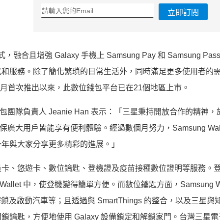
立即訂閱
程式，融合且增強 G
alaxy 手機上 Samsung Pay 和 Samsung P
式和服務。除了簡化繁瑣的日常生活外，
同時滿足更多使用者的
6月首
次推出以來，此數位錢包平台已在21個地區上市。
隊負責人 Jeanie Han 表示：「三星秉持開放合作的精神，於
平台，確保廣大用戶皆能享有便利體驗。
經過數個月努力，Samsung Wal
一年與大家分享更多精彩的進展。」
員卡、悠遊卡、數位鑰匙、
登機證及疫苗接種數位證明等服務。
Wallet 中，使登機變得簡單方便。而數位鑰匙方面，Sams
ung 
及啟動汽車等；且透過與 SmartThin
gs 的整合，以及三星與
匙，方便地使用 Galaxy 設
備鎖定和解鎖家門。
台灣三星電