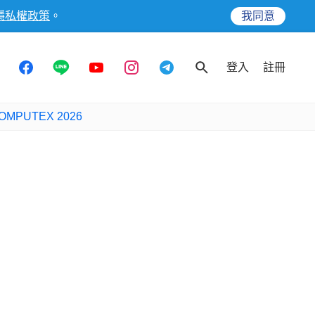
隱私權政策
。
我同意
登入
註冊
OMPUTEX 2026