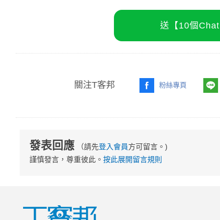
送【10個Ch
關注T客邦
粉絲專頁
發表回應
（請先
登入會員
方可留言。)
謹慎發言，尊重彼此。
按此展開留言規則