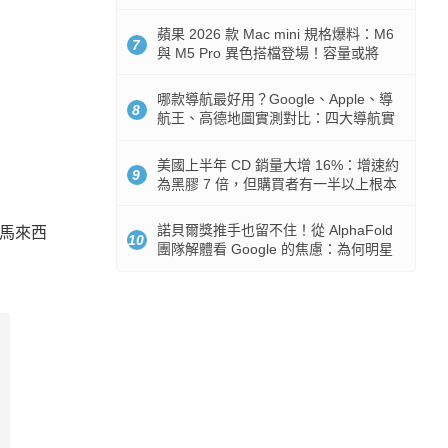
市時間
蘋果 2026 款 Mac mini 規格爆料：M6
7
與 M5 Pro 異色搭檔登場！容量或將
512GB 起跳
哪款導航最好用？Google、Apple、導
8
航王、高德地圖實測對比：四大導航實
測懶人包
美國上半年 CD 銷量大增 16%：增速約
9
為黑膠 7 倍，但購買者有一半以上根本
沒有播放器
諾貝爾獎推手也留不住！從 AlphaFold
馬來西
10
團隊解體看 Google 的焦慮：為何明星
實驗室要為 Gemini 讓路？