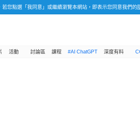
，若您點選「我同意」或繼續瀏覽本網站，即表示您同意我們的
片
活動
討論區
課程
#AI ChatGPT
深度有料
C