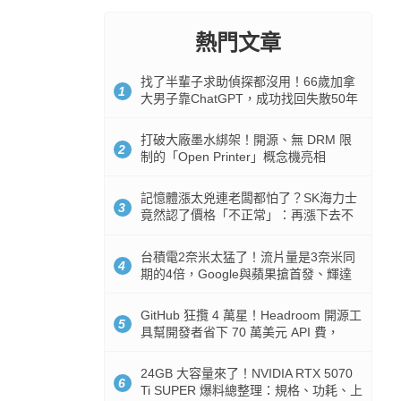
熱門文章
找了半輩子求助偵探都沒用！66歲加拿
1
大男子靠ChatGPT，成功找回失散50年
家人
打破大廠墨水綁架！開源、無 DRM 限
2
制的「Open Printer」概念機亮相
記憶體漲太兇連老闆都怕了？SK海力士
3
竟然認了價格「不正常」：再漲下去不
是好事
台積電2奈米太猛了！流片量是3奈米同
4
期的4倍，Google與蘋果搶首發、輝達
與AMD排隊等產能
GitHub 狂攬 4 萬星！Headroom 開源工
5
具幫開發者省下 70 萬美元 API 費，
Token 消耗暴降 92%
24GB 大容量來了！NVIDIA RTX 5070
6
Ti SUPER 爆料總整理：規格、功耗、上