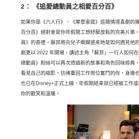
2： 《追愛總動員之相愛百分百》
如果你是《六人行》、《摩登家庭》這類情境喜劇的
百分百》絕對會是你年假開工想紓壓放鬆的完美片單。該作
員》的泰德，蘇菲將向兒子娓娓道來她是如何遇見他
劇更以 2022 年開場，講述主角「蘇菲」一行人如
總動員》粉絲可以再次透過新的故事和角色回味經典
看見自己的縮影，彷彿重回工作崗位奮鬥的你，身邊
也已在Disney+正式上線，年假剛結束就已經被工
你的歡笑和溫暖。