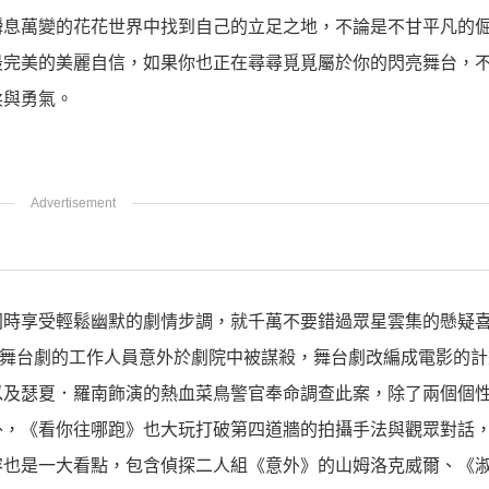
瞬息萬變的花花世界中找到自己的立足之地，不論是不甘平凡的
最完美的美麗自信，如果你也正在尋尋覓覓屬於你的閃亮舞台，
柔與勇氣。
同時享受輕鬆幽默的劇情步調，就千萬不要錯過眾星雲集的懸疑
一位舞台劇的工作人員意外於劇院中被謀殺，舞台劇改編成電影的
以及瑟夏．羅南飾演的熱血菜鳥警官奉命調查此案，除了兩個個
外，《看你往哪跑》也大玩打破第四道牆的拍攝手法與觀眾對話
容也是一大看點，包含偵探二人組《意外》的山姆洛克威爾、《