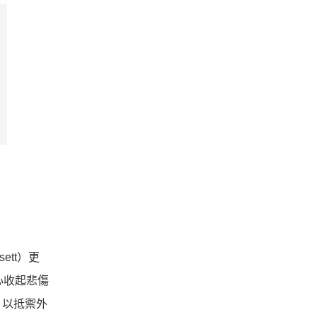
tt）更
心收起悲傷
，以抵禦外