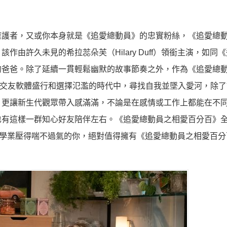
擁護者，又或你本身就是《追愛總動員》的忠實粉絲，《追愛總
由許久未見的希拉蕊朵芙（Hilary Duff）領銜主演，如同
的爸爸。除了延續一貫輕鬆幽默的故事節奏之外，作為《追愛總
何在交友軟體盛行和選擇氾濫的時代中，尋找自我並墜入愛河，除
，更讓新生代觀眾帶入感滿滿，不論是在感情或工作上都能在不
也有這樣一群知心好友陪伴左右。《追愛總動員之相愛百分百》
作或學業壓得喘不過氣的你，絕對值得擁有《追愛總動員之相愛百