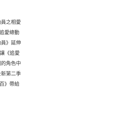
動員之相愛
《追愛總動
動員》延伸
了讓《追愛
同的角色中
全新第二季
分百》帶給