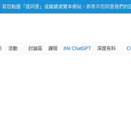
，若您點選「我同意」或繼續瀏覽本網站，即表示您同意我們的
片
活動
討論區
課程
#AI ChatGPT
深度有料
C