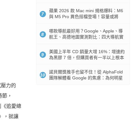
市時間
蘋果 2026 款 Mac mini 規格爆料：M6
7
與 M5 Pro 異色搭檔登場！容量或將
512GB 起跳
哪款導航最好用？Google、Apple、導
8
航王、高德地圖實測對比：四大導航實
測懶人包
美國上半年 CD 銷量大增 16%：增速約
9
為黑膠 7 倍，但購買者有一半以上根本
沒有播放器
諾貝爾獎推手也留不住！從 AlphaFold
10
團隊解體看 Google 的焦慮：為何明星
實驗室要為 Gemini 讓路？
感壓力的
時節，
劇《追愛總
》，就讓