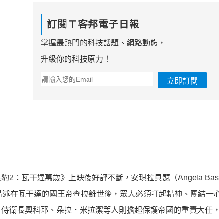
訂閱Ｔ客邦電子日報
掌握最熱門的科技話題、網路動態，
升級你的科技原力！
立即訂閱
瓦干達萬歲》上映後好評不斷，安琪拉貝瑟（Angela Basse
講述在瓦干達的國王帝查拉離世後，眾人必須打起精神、團結一
、侍衛長奧科耶、朵拉．米拉潔等人則擔起保護帝國的重責大任