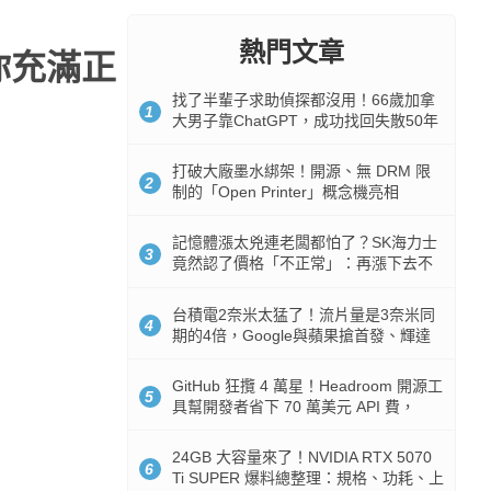
熱門文章
你充滿正
找了半輩子求助偵探都沒用！66歲加拿
1
大男子靠ChatGPT，成功找回失散50年
家人
打破大廠墨水綁架！開源、無 DRM 限
2
制的「Open Printer」概念機亮相
記憶體漲太兇連老闆都怕了？SK海力士
3
竟然認了價格「不正常」：再漲下去不
是好事
台積電2奈米太猛了！流片量是3奈米同
4
期的4倍，Google與蘋果搶首發、輝達
與AMD排隊等產能
GitHub 狂攬 4 萬星！Headroom 開源工
5
具幫開發者省下 70 萬美元 API 費，
Token 消耗暴降 92%
24GB 大容量來了！NVIDIA RTX 5070
6
Ti SUPER 爆料總整理：規格、功耗、上