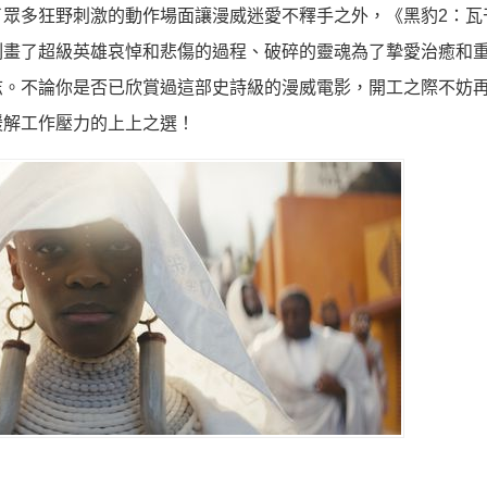
眾多狂野刺激的動作場面讓漫威迷愛不釋手之外，《黑豹2：瓦
刻畫了超級英雄哀悼和悲傷的過程、破碎的靈魂為了摯愛治癒和
志。不論你是否已欣賞過這部史詩級的漫威電影，開工之際不妨
緩解工作壓力的上上之選！