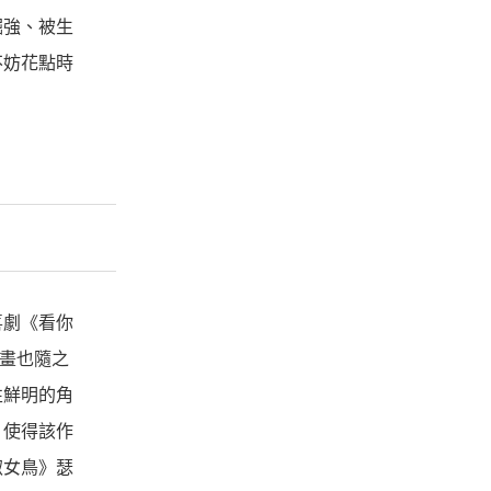
倔強、被生
不妨花點時
喜劇《看你
計畫也隨之
性鮮明的角
，使得該作
淑女鳥》瑟