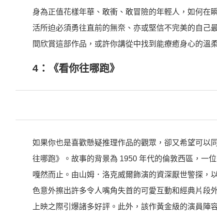
身為正值花樣年華、敢衝、敢冒險的年輕人，如何在
活所迫必須勇往直前的無奈、亦或堅信不完美的自己
間欣賞這部作品，或許你講從中找到能療癒身心的溫
4：《看你往哪跑》
如果你也是喜歡懸疑推理作品的觀眾，卻又希望可以
往哪跑》。故事的背景為 1950 年代的倫敦西區，
嘎然而止。由山姆．洛克威爾飾演的資深厭世警探，
色意外擦出許多令人嘴角失首的可愛互動和經典片段
上映之際引爆諸多好評。此外，該作黃金級的演員陣