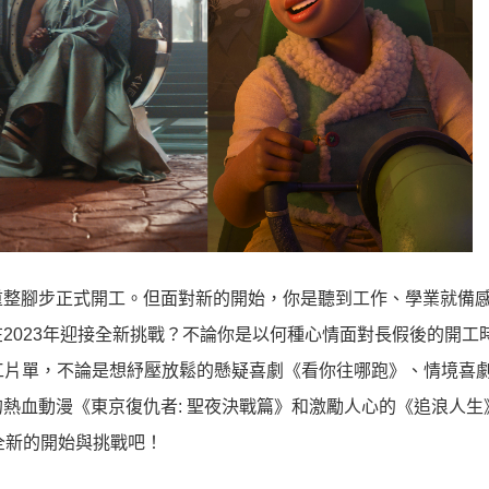
重整腳步正式開工。但面對新的開始，你是聽到工作、學業就備
2023年迎接全新挑戰？不論你是以何種心情面對長假後的開工
0大開工片單，不論是想紓壓放鬆的懸疑喜劇《看你往哪跑》、情境喜
熱血動漫《東京復仇者: 聖夜決戰篇》和激勵人心的《追浪人生
全新的開始與挑戰吧！