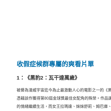
收假症候群專屬的
爽看
片單
1：《黑豹2：瓦干達萬歲》
被譽為漫威宇宙迄今為止最激動人心的電影之一的《黑豹2：
憑藉該作獲得第80屆金球獎最佳女配角的殊榮。作品
的情緒繼續生活，而女王拉瑪達、妹妹舒莉、姆巴庫