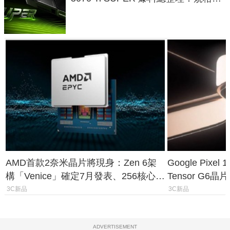
功耗、上市時間
AMD首款2奈米晶片將現身：Zen 6架
Google Pix
構「Venice」確定7月發表、256核心效
Tensor G6
能大噴發70%
元
3C新品
3C新品
ADVERTISEMENT