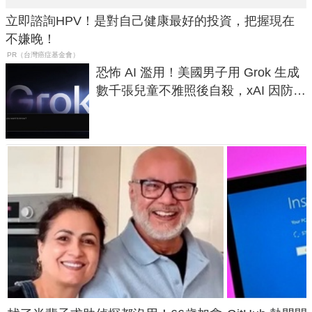
立即諮詢HPV！是對自己健康最好的投資，把握現在
不嫌晚！
PR（台灣癌症基金會）
恐怖 AI 濫用！美國男子用 Grok 生成
數千張兒童不雅照後自殺，xAI 因防護
失靈與不配合警方遭起訴