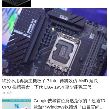
終於不用再換主機板了？Intel 傳將效仿 AMD 延長
CPU 插槽壽命，下代 LGA 1954 至少能戰三代
3C新品
Google搜尋首位竟然是假的！超過70
款熱門Windows軟體爆「山寨官網」