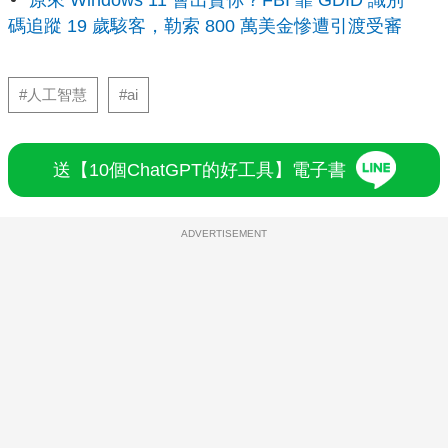
原來 Windows 11 會出賣你？FBI 靠 GDID 識別
碼追蹤 19 歲駭客，勒索 800 萬美金慘遭引渡受審
#人工智慧
#ai
送【10個ChatGPT的好工具】電子書
ADVERTISEMENT