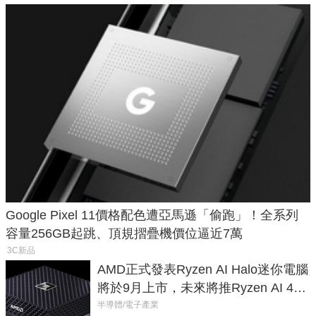
Google Pixel 11價格配色遭亞馬遜「偷跑」！全系列
容量256GB起跳、頂規摺疊機價位逼近7萬
3C新品
AMD正式發表Ryzen AI Halo迷你電腦
將於9月上市，未來將推Ryzen AI 400
Max系列處理器與對應升級版
半導體/電子產業