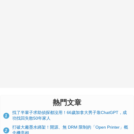
熱門文章
找了半輩子求助偵探都沒用！66歲加拿大男子靠ChatGPT，成
1
功找回失散50年家人
打破大廠墨水綁架！開源、無 DRM 限制的「Open Printer」概
2
念機亮相