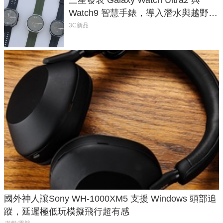
三星發表 Galaxy Watch Ultra2 與
Watch9 智慧手錶，導入潛水與越野跑
導航功能
3C新品
國外神人讓Sony WH-1000XM5 支援 Windows 頭部追
蹤，延遲極低玩模擬飛行超有感