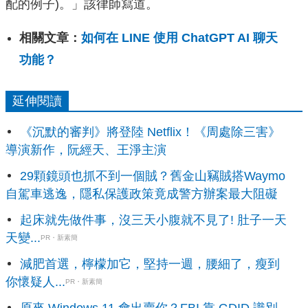
配的例子)。」該律師寫道。
相關文章：
如何在 LINE 使用 ChatGPT AI 聊天
功能？
延伸閱讀
《沉默的審判》將登陸 Netflix！《周處除三害》
導演新作，阮經天、王淨主演
29顆鏡頭也抓不到一個賊？舊金山竊賊搭Waymo
自駕車逃逸，隱私保護政策竟成警方辦案最大阻礙
起床就先做件事，沒三天小腹就不見了! 肚子一天
天變...
PR・新素簡
減肥首選，檸檬加它，堅持一週，腰細了，瘦到
你懷疑人...
PR・新素簡