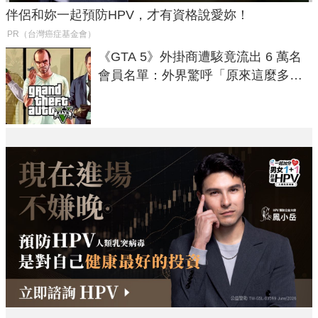
伴侶和妳一起預防HPV，才有資格說愛妳！
PR（台灣癌症基金會）
《GTA 5》外掛商遭駭竟流出 6 萬名
會員名單：外界驚呼「原來這麼多人
在開掛！」