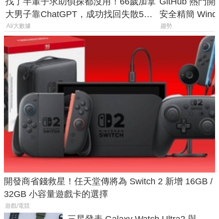
找了半輩子求助偵探都沒用！66歲加拿
GitHub 熱門
大男子靠ChatGPT，成功找回失散50
安全精簡 Wind
年家人
後台追蹤
AI/大數據
趨勢
開發商省錢救星！任天堂傳將為 Switch 2 新增 16GB /
32GB 小容量遊戲卡的選擇
遊戲/電競