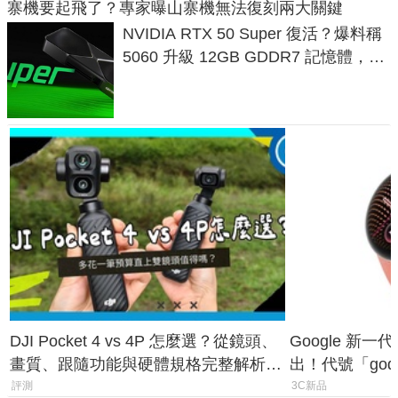
寨機要起飛了？專家曝山寨機無法復刻兩大關鍵
NVIDIA RTX 50 Super 復活？爆料稱
5060 升級 12GB GDDR7 記憶體，這
次規格終於不擠牙膏
DJI Pocket 4 vs 4P 怎麼選？從鏡頭、
Google 新一代 
畫質、跟隨功能與硬體規格完整解析，
出！代號「god
一次看懂兩台差異
鎖定 AI 應用
評測
3C新品