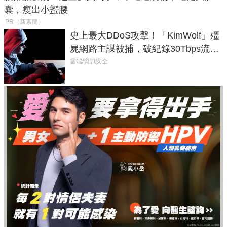
囊，瘦出小蠻腰
PR（新素簡）
史上最大DDoS攻擊！「KimWolf」殭
屍網路主謀被捕，破紀錄30Tbps流量
癱瘓全球！
雲端/資訊安全