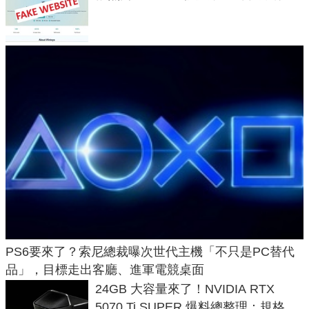
危機
PS6要來了？索尼總裁曝次世代主機「不只是PC替代
品」，目標走出客廳、進軍電競桌面
24GB 大容量來了！NVIDIA RTX
5070 Ti SUPER 爆料總整理：規格、