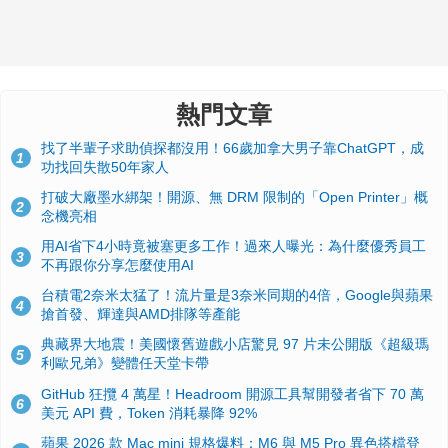
熱門文章
找了半輩子求助偵探都沒用！66歲加拿大男子靠ChatGPT，成
1
功找回失散50年家人
打破大廠墨水綁架！開源、無 DRM 限制的「Open Printer」概
2
念機亮相
用AI省下4小時竟被塞更多工作！過來人曝光：為什麼優秀員工
3
不再跟你分享怎麼使用AI
台積電2奈米太猛了！流片量是3奈米同期的4倍，Google與蘋果
4
搶首發、輝達與AMD排隊等產能
典藏界大地震！美國懷舊遊戲小店驚見 97 片未公開版《超級瑪
5
利歐兄弟》變體任天堂卡帶
GitHub 狂攬 4 萬星！Headroom 開源工具幫開發者省下 70 萬
6
美元 API 費，Token 消耗暴降 92%
蘋果 2026 款 Mac mini 規格爆料：M6 與 M5 Pro 異色搭檔登