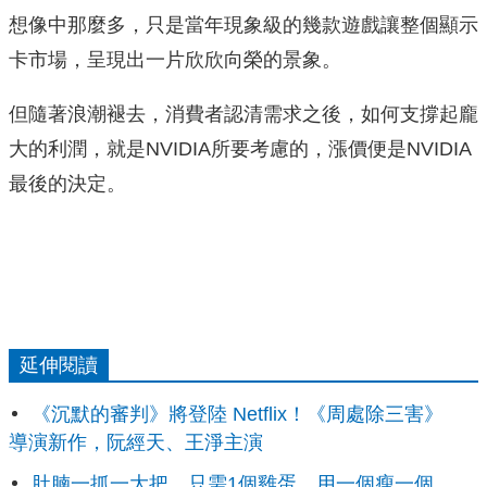
想像中那麼多，只是當年現象級的幾款遊戲讓整個顯示
卡市場，呈現出一片欣欣向榮的景象。
但隨著浪潮褪去，消費者認清需求之後，如何支撐起龐
大的利潤，就是NVIDIA所要考慮的，漲價便是NVIDIA
最後的決定。
延伸閱讀
《沉默的審判》將登陸 Netflix！《周處除三害》
導演新作，阮經天、王淨主演
肚腩一抓一大把，只需1個雞蛋，用一個瘦一個