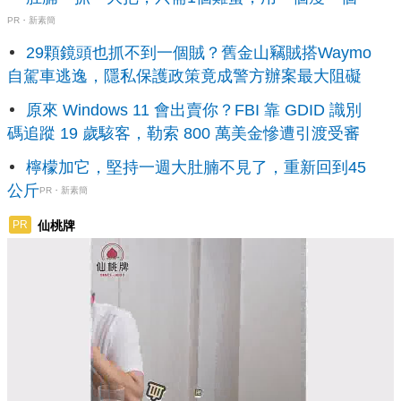
PR・新素簡
29顆鏡頭也抓不到一個賊？舊金山竊賊搭Waymo
自駕車逃逸，隱私保護政策竟成警方辦案最大阻礙
原來 Windows 11 會出賣你？FBI 靠 GDID 識別
碼追蹤 19 歲駭客，勒索 800 萬美金慘遭引渡受審
檸檬加它，堅持一週大肚腩不見了，重新回到45
公斤
PR・新素簡
仙桃牌
PR