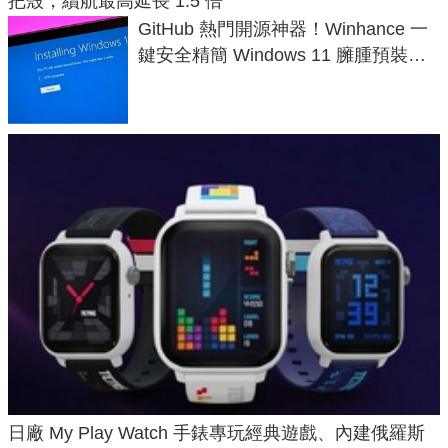
把殼，續航最高延長 1.5 倍
GitHub 熱門開源神器！Winhance 一
鍵安全精簡 Windows 11 臃腫預裝軟
體與後台追蹤
日廠 My Play Watch 手錶專玩經典遊戲、內建俄羅斯