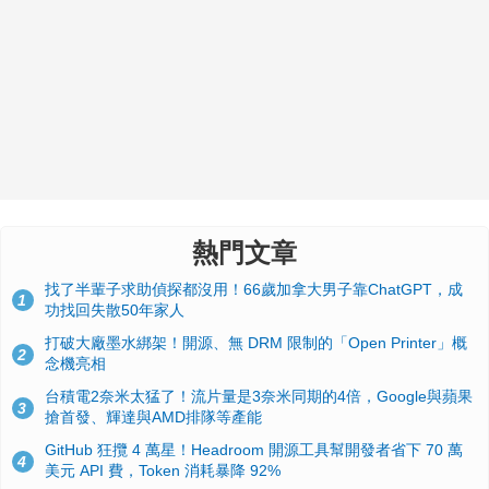
熱門文章
找了半輩子求助偵探都沒用！66歲加拿大男子靠ChatGPT，成
1
功找回失散50年家人
打破大廠墨水綁架！開源、無 DRM 限制的「Open Printer」概
2
念機亮相
台積電2奈米太猛了！流片量是3奈米同期的4倍，Google與蘋果
3
搶首發、輝達與AMD排隊等產能
GitHub 狂攬 4 萬星！Headroom 開源工具幫開發者省下 70 萬
4
美元 API 費，Token 消耗暴降 92%