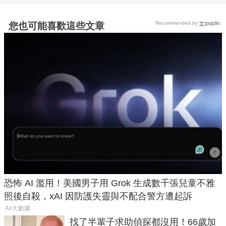
Recommended by
您也可能喜歡這些文章
恐怖 AI 濫用！美國男子用 Grok 生成數千張兒童不雅
照後自殺，xAI 因防護失靈與不配合警方遭起訴
AI/大數據
找了半輩子求助偵探都沒用！66歲加