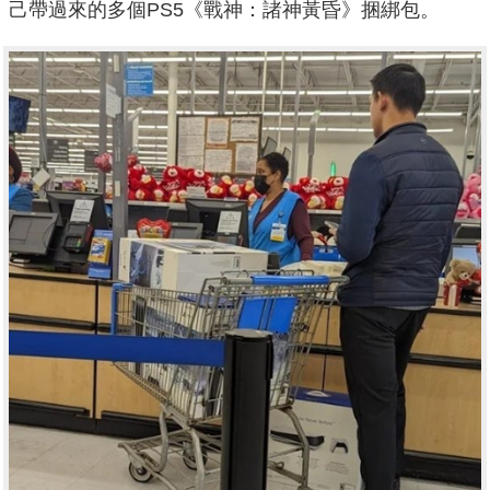
己帶過來的多個PS5《戰神：諸神黃昏》捆綁包。