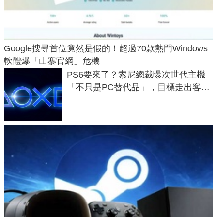
Google搜尋首位竟然是假的！超過70款熱門Windows
軟體爆「山寨官網」危機
PS6要來了？索尼總裁曝次世代主機
「不只是PC替代品」，目標走出客
廳、進軍電競桌面