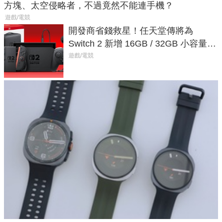
方塊、太空侵略者，不過竟然不能連手機？
遊戲/電競
開發商省錢救星！任天堂傳將為
Switch 2 新增 16GB / 32GB 小容量遊
戲卡的選擇
遊戲/電競