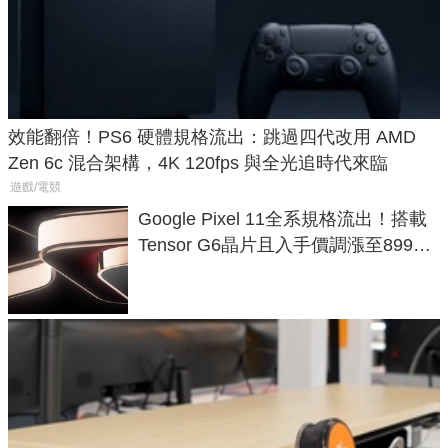
效能翻倍！PS6 硬體規格流出：跳過四代改用 AMD
Zen 6c 混合架構，4K 120fps 與全光追時代來臨
遊戲/電競
Google Pixel 11全系規格流出！搭載
Tensor G6晶片且入手價調漲至899美
元