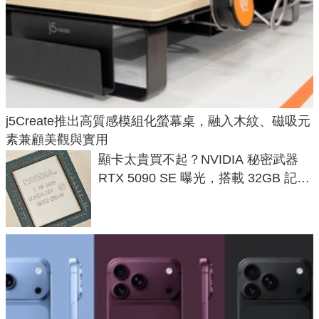
j5Create推出高質感模組化螢幕桌，融入木紋、磁吸元
素兼顧美觀與實用
顯卡太貴買不起？NVIDIA 秘密武器
RTX 5090 SE 曝光，搭載 32GB 記憶
體