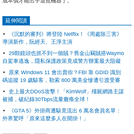
成本價才能出手這批機器了。
延伸閱讀
《沉默的審判》將登陸 Netflix！《周處除三害》
導演新作，阮經天、王淨主演
29顆鏡頭也抓不到一個賊？舊金山竊賊搭Waymo
自駕車逃逸，隱私保護政策竟成警方辦案最大阻礙
原來 Windows 11 會出賣你？FBI 靠 GDID 識別
碼追蹤 19 歲駭客，勒索 800 萬美金慘遭引渡受審
史上最大DDoS攻擊！「KimWolf」殭屍網路主謀
被捕，破紀錄30Tbps流量癱瘓全球！
《GTA 5》外掛商遭駭竟流出 6 萬名會員名單：
外界驚呼「原來這麼多人在開掛！」