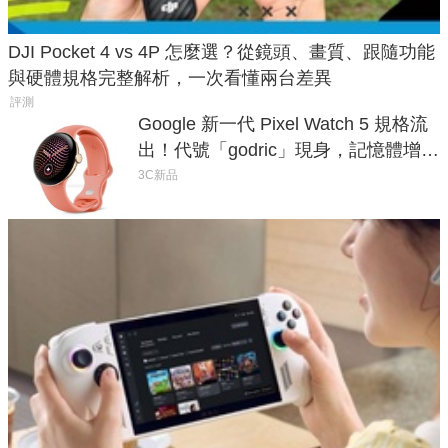
DJI Pocket 4 vs 4P 怎麼選？從鏡頭、畫質、跟隨功能
與硬體規格完整解析，一次看懂兩台差異
評測
Google 新一代 Pixel Watch 5 規格流
出！代號「godric」現身，記憶體增強
鎖定 AI 應用
3C新品