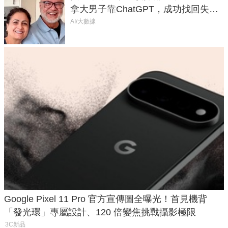
拿大男子靠ChatGPT，成功找回失散
50年家人
AI/大數據
Google Pixel 11 Pro 官方宣傳圖全曝光！首見機背
「發光環」專屬設計、120 倍變焦挑戰攝影極限
3C新品