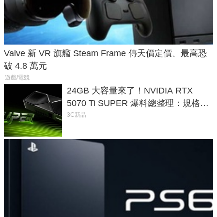
Valve 新 VR 旗艦 Steam Frame 傳天價定價、最高恐
破 4.8 萬元
遊戲/電競
24GB 大容量來了！NVIDIA RTX
5070 Ti SUPER 爆料總整理：規格、
功耗、上市時間
3C新品