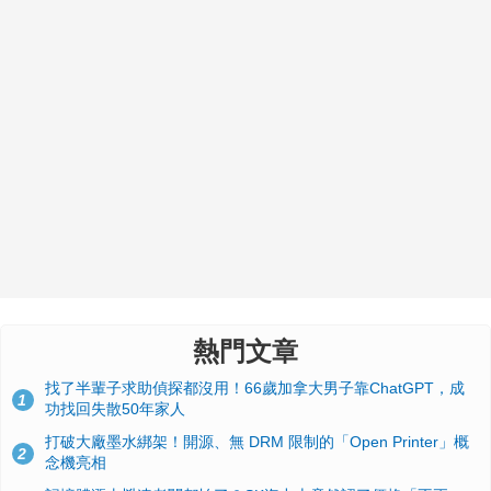
熱門文章
找了半輩子求助偵探都沒用！66歲加拿大男子靠ChatGPT，成
1
功找回失散50年家人
打破大廠墨水綁架！開源、無 DRM 限制的「Open Printer」概
2
念機亮相