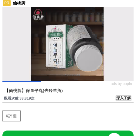
仙桃牌
PR
ads by popIn
【仙桃牌】保血平丸(去羚羊角)
深入了解
觀看次數 38,819次
#評測