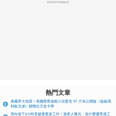
ADVERTISEMENT
熱門文章
典藏界大地震！美國懷舊遊戲小店驚見 97 片未公開版《超級瑪
1
利歐兄弟》變體任天堂卡帶
用AI省下4小時竟被塞更多工作！過來人曝光：為什麼優秀員工