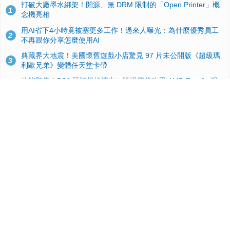
打破大廠墨水綁架！開源、無 DRM 限制的「Open Printer」概
1
念機亮相
用AI省下4小時竟被塞更多工作！過來人曝光：為什麼優秀員工
2
不再跟你分享怎麼使用AI
典藏界大地震！美國懷舊遊戲小店驚見 97 片未公開版《超級瑪
3
利歐兄弟》變體任天堂卡帶
效能翻倍！PS6 硬體規格流出：跳過四代改用 AMD Zen 6c 混
4
合架構，4K 120fps 與全光追時代來臨
GitHub 狂攬 4 萬星！Headroom 開源工具幫開發者省下 70 萬
5
美元 API 費，Token 消耗暴降 92%
蘋果 2026 款 Mac mini 規格爆料：M6 與 M5 Pro 異色搭檔登
6
場！容量或將 512GB 起跳
Linux 市占率突然翻倍、Windows 跌破六成？最新數據背後恐另
7
有原因
台積電2奈米太猛了！流片量是3奈米同期的4倍，Google與蘋果
8
搶首發、輝達與AMD排隊等產能
諾貝爾獎推手也留不住！從 AlphaFold 團隊解體看 Google 的焦
9
慮：為何明星實驗室要為 Gemini 讓路？