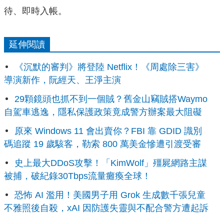
待、
即時入帳。
延伸閱讀
《沉默的審判》將登陸 Netflix！《周處除三害》
導演新作，阮經天、王淨主演
29顆鏡頭也抓不到一個賊？舊金山竊賊搭Waymo
自駕車逃逸，隱私保護政策竟成警方辦案最大阻礙
原來 Windows 11 會出賣你？FBI 靠 GDID 識別
碼追蹤 19 歲駭客，勒索 800 萬美金慘遭引渡受審
史上最大DDoS攻擊！「KimWolf」殭屍網路主謀
被捕，破紀錄30Tbps流量癱瘓全球！
恐怖 AI 濫用！美國男子用 Grok 生成數千張兒童
不雅照後自殺，xAI 因防護失靈與不配合警方遭起訴