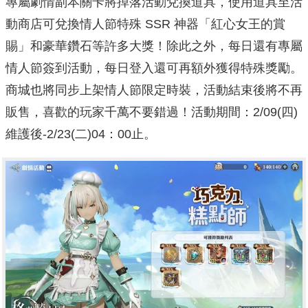
專屬劇情副本關卡將掉落活動兌換道具，使用道具至活
動商店可兌換情人節特殊 SSR 神器「紅心女王的賞
賜」和豪華鑽石等許多大獎！除此之外，每日還有專屬
情人節簽到活動，每日登入還可再額外獲得特殊獎勵。
商城也將同步上架情人節限定時裝，活動結束後將不再
販售，喜歡的玩家千萬不要錯過！活動期間：2/09(四)
維護後-2/23(二)04：00止。