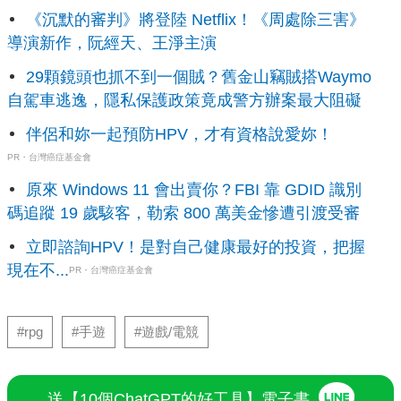
《沉默的審判》將登陸 Netflix！《周處除三害》
導演新作，阮經天、王淨主演
29顆鏡頭也抓不到一個賊？舊金山竊賊搭Waymo
自駕車逃逸，隱私保護政策竟成警方辦案最大阻礙
伴侶和妳一起預防HPV，才有資格說愛妳！
PR・台灣癌症基金會
原來 Windows 11 會出賣你？FBI 靠 GDID 識別
碼追蹤 19 歲駭客，勒索 800 萬美金慘遭引渡受審
立即諮詢HPV！是對自己健康最好的投資，把握
現在不...
PR・台灣癌症基金會
#rpg
#手遊
#遊戲/電競
送【10個ChatGPT的好工具】電子書