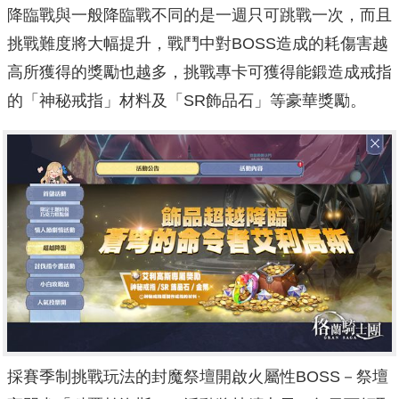
降臨戰與一般降臨戰不同的是一週只可跳戰一次，而且
挑戰難度將大幅提升，戰鬥中對BOSS造成的耗傷害越
高所獲得的獎勵也越多，挑戰專卡可獲得能鍛造成戒指
的「神秘戒指」材料及「SR飾品石」等豪華獎勵。
採賽季制挑戰玩法的封魔祭壇開啟火屬性BOSS－祭壇