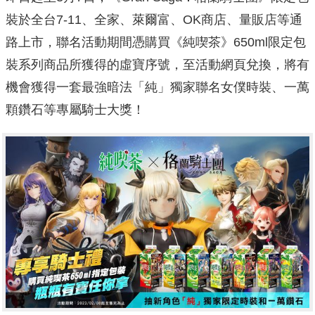
裝於全台7-11、全家、萊爾富、OK商店、量販店等通
路上市，聯名活動期間憑購買《純喫茶》650ml限定包
裝系列商品所獲得的虛寶序號，至活動網頁兌換，將有
機會獲得一套最強暗法「純」獨家聯名女僕時裝、一萬
顆鑽石等專屬騎士大獎！