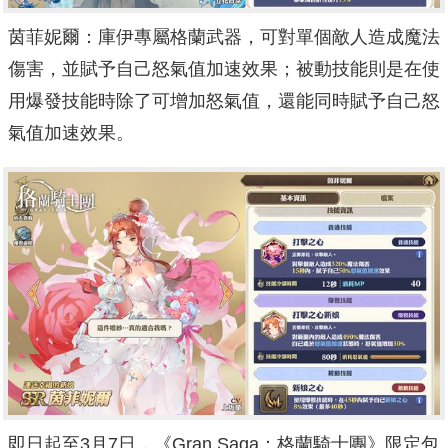
茵菲妮爾：庫伊專屬格蘭武器，可對單個敵人造成魔法
傷害，並賦予自己怒氣值加速效果；被動技能則是在使
用爆發技能時除了可增加怒氣值，還能同時賦予自己怒
氣值加速效果。
即日起至3月7日，《Gran Saga：格蘭騎士團》限定包