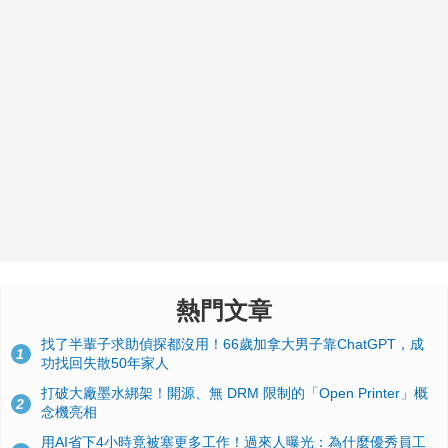
熱門文章
找了半輩子求助偵探都沒用！66歲加拿大男子靠ChatGPT，成
1
功找回失散50年家人
打破大廠墨水綁架！開源、無 DRM 限制的「Open Printer」概
2
念機亮相
用AI省下4小時竟被塞更多工作！過來人曝光：為什麼優秀員工