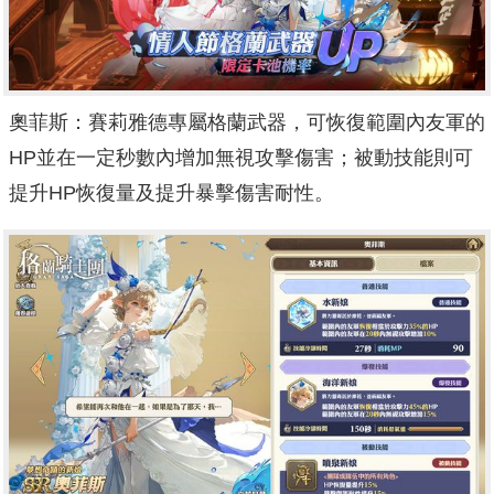
奧菲斯：賽莉雅德專屬格蘭武器，可恢復範圍內友軍的
HP並在一定秒數內增加無視攻擊傷害；被動技能則可
提升HP恢復量及提升暴擊傷害耐性。