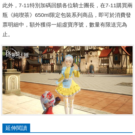
此外，7-11特別加碼回饋各位騎士團長，在7-11購買兩
瓶《純喫茶》650ml限定包裝系列商品，即可於消費發
票明細中，額外獲得一組虛寶序號，數量有限送完為
止。
延伸閱讀