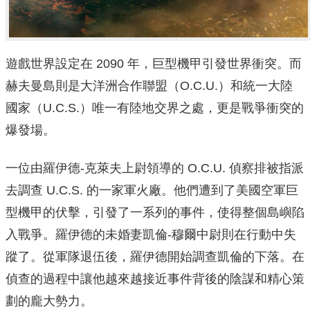
遊戲世界設定在 2090 年，巨型機甲引發世界衝突。而
赫夫曼島則是大洋洲合作聯盟（O.C.U.）和統一大陸
國家（U.C.S.）唯一有陸地交界之處，更是戰爭衝突的
爆發場。
一位由羅伊德-克萊夫上尉領導的 O.C.U. 偵察排被指派
去調查 U.C.S. 的一家軍火廠。他們遭到了美國空軍巨
型機甲的伏擊，引發了一系列的事件，使得整個島嶼陷
入戰爭。羅伊德的未婚妻凱倫-穆爾中尉則在行動中失
蹤了。從軍隊退伍後，羅伊德開始調查凱倫的下落。在
偵查的過程中讓他越來越接近事件背後的陰謀和精心策
劃的龐大勢力。