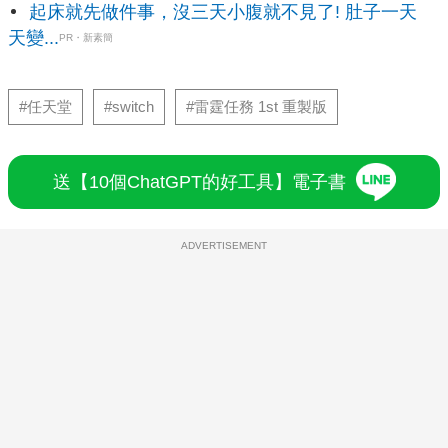
起床就先做件事，沒三天小腹就不見了! 肚子一天
天變...
PR・新素簡
#任天堂
#switch
#雷霆任務 1st 重製版
送【10個ChatGPT的好工具】電子書
ADVERTISEMENT