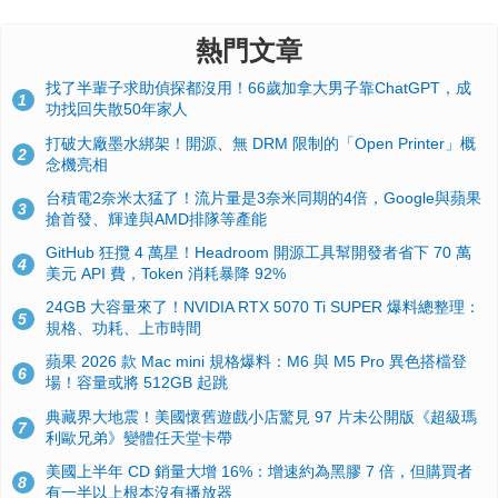
熱門文章
找了半輩子求助偵探都沒用！66歲加拿大男子靠ChatGPT，成
1
功找回失散50年家人
打破大廠墨水綁架！開源、無 DRM 限制的「Open Printer」概
2
念機亮相
台積電2奈米太猛了！流片量是3奈米同期的4倍，Google與蘋果
3
搶首發、輝達與AMD排隊等產能
GitHub 狂攬 4 萬星！Headroom 開源工具幫開發者省下 70 萬
4
美元 API 費，Token 消耗暴降 92%
24GB 大容量來了！NVIDIA RTX 5070 Ti SUPER 爆料總整理：
5
規格、功耗、上市時間
蘋果 2026 款 Mac mini 規格爆料：M6 與 M5 Pro 異色搭檔登
6
場！容量或將 512GB 起跳
典藏界大地震！美國懷舊遊戲小店驚見 97 片未公開版《超級瑪
7
利歐兄弟》變體任天堂卡帶
美國上半年 CD 銷量大增 16%：增速約為黑膠 7 倍，但購買者
8
有一半以上根本沒有播放器