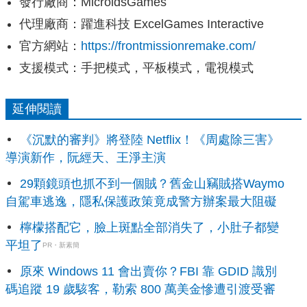
發行廠商：MicroidsGames
代理廠商：躍進科技 ExcelGames Interactive
官方網站：
https://frontmissionremake.com/
支援模式：手把模式，平板模式，電視模式
延伸閱讀
《沉默的審判》將登陸 Netflix！《周處除三害》
導演新作，阮經天、王淨主演
29顆鏡頭也抓不到一個賊？舊金山竊賊搭Waymo
自駕車逃逸，隱私保護政策竟成警方辦案最大阻礙
檸檬搭配它，臉上斑點全部消失了，小肚子都變
平坦了
PR・新素簡
原來 Windows 11 會出賣你？FBI 靠 GDID 識別
碼追蹤 19 歲駭客，勒索 800 萬美金慘遭引渡受審