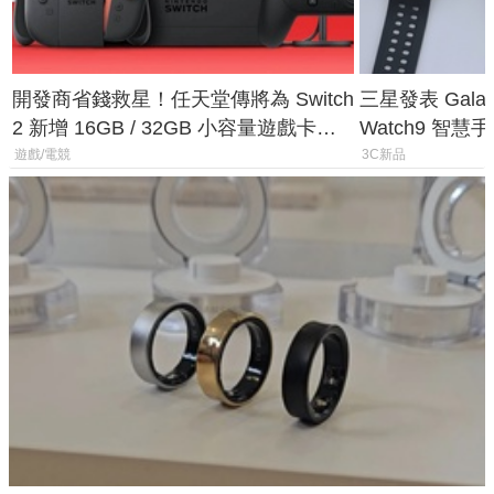
開發商省錢救星！任天堂傳將為 Switch
三星發表 Galaxy 
2 新增 16GB / 32GB 小容量遊戲卡的
Watch9 智
選擇
導航功能
遊戲/電競
3C新品