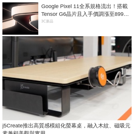
Google Pixel 11全系規格流出！搭載
Tensor G6晶片且入手價調漲至899美
元
3C新品
j5Create推出高質感模組化螢幕桌，融入木紋、磁吸元
素兼顧美觀與實用