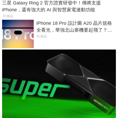
三星 Galaxy Ring 2 官方證實研發中！傳將支援
iPhone，還有強大的 AI 與智慧家電連動功能
3C新品
iPhone 18 Pro 設計圖 A20 晶片規格
全看光，華強北山寨機要起飛了？專
家曝山寨機無法復刻兩大關鍵
3C新品