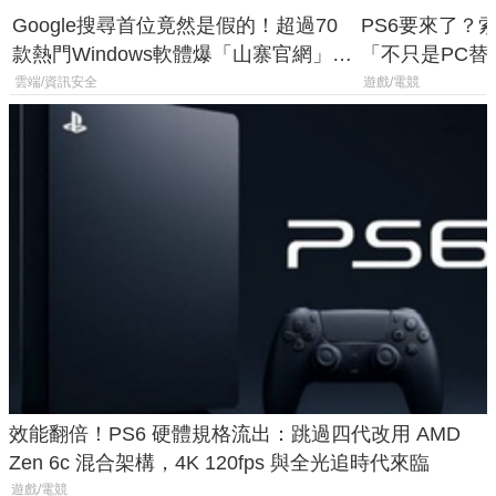
Google搜尋首位竟然是假的！超過70
PS6要來了？
款熱門Windows軟體爆「山寨官網」危
「不只是PC替
機
廳、進軍電競
雲端/資訊安全
遊戲/電競
效能翻倍！PS6 硬體規格流出：跳過四代改用 AMD
Zen 6c 混合架構，4K 120fps 與全光追時代來臨
遊戲/電競