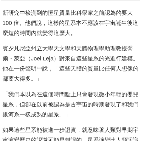
新研究中檢測到的恆星質量比科學家之前認為的要大
100 倍。他們說，這樣的星系本不應該在宇宙誕生後這
麼短的時間內就變得這麼大。
賓夕凡尼亞州立大學天文學和天體物理學助理教授喬
爾・萊亞（Joel Leja）對來自這些星系的光進行建模。
他在一份聲明中說，「這些天體的質量比任何人想像的
都要大得多。」
「我們本以為在這個時間點上只會發現微小年輕的嬰兒
星系，但卻在以前被認為是古宇宙的時期發現了和我們
銀河系一樣成熟的星系。」
如果這些星系能被進一步證實，就意味著人類對早期宇
宙演變歷史的認識可能是錯誤的，星系演變比人類認識