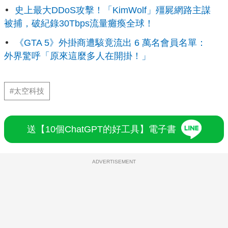
史上最大DDoS攻擊！「KimWolf」殭屍網路主謀
被捕，破紀錄30Tbps流量癱瘓全球！
《GTA 5》外掛商遭駭竟流出 6 萬名會員名單：
外界驚呼「原來這麼多人在開掛！」
#太空科技
送【10個ChatGPT的好工具】電子書
ADVERTISEMENT