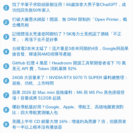
找了半輩子求助偵探都沒用！66歲加拿大男子靠ChatGPT，成
1
功找回失散50年家人
打破大廠墨水綁架！開源、無 DRM 限制的「Open Printer」概
2
念機亮相
記憶體漲太兇連老闆都怕了？SK海力士竟然認了價格「不正
3
常」：再漲下去不是好事
台積電2奈米太猛了！流片量是3奈米同期的4倍，Google與蘋果
4
搶首發、輝達與AMD排隊等產能
GitHub 狂攬 4 萬星！Headroom 開源工具幫開發者省下 70 萬
5
美元 API 費，Token 消耗暴降 92%
24GB 大容量來了！NVIDIA RTX 5070 Ti SUPER 爆料總整理：
6
規格、功耗、上市時間
蘋果 2026 款 Mac mini 規格爆料：M6 與 M5 Pro 異色搭檔登
7
場！容量或將 512GB 起跳
哪款導航最好用？Google、Apple、導航王、高德地圖實測對
8
比：四大導航實測懶人包
美國上半年 CD 銷量大增 16%：增速約為黑膠 7 倍，但購買者
9
有一半以上根本沒有播放器