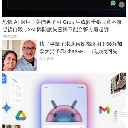
恐怖 AI 濫用！美國男子用 Grok 生成數千張兒童不雅
照後自殺，xAI 因防護失靈與不配合警方遭起訴
AI/大數據
找了半輩子求助偵探都沒用！66歲加
拿大男子靠ChatGPT，成功找回失散
50年家人
AI/大數據