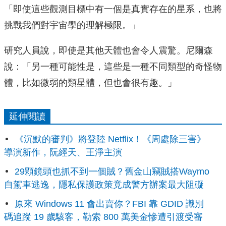
「即使這些觀測目標中有一個是真實存在的星系，也將
挑戰我們對宇宙學的理解極限。」
研究人員說，即使是其他天體也會令人震驚。尼爾森
說：「另一種可能性是，這些是一種不同類型的奇怪物
體，比如微弱的類星體，但也會很有趣。」
延伸閱讀
《沉默的審判》將登陸 Netflix！《周處除三害》
導演新作，阮經天、王淨主演
29顆鏡頭也抓不到一個賊？舊金山竊賊搭Waymo
自駕車逃逸，隱私保護政策竟成警方辦案最大阻礙
原來 Windows 11 會出賣你？FBI 靠 GDID 識別
碼追蹤 19 歲駭客，勒索 800 萬美金慘遭引渡受審