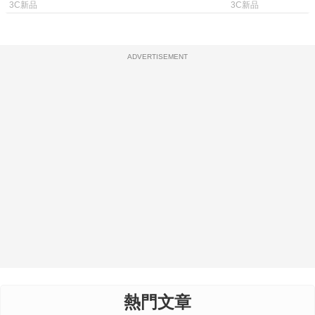
詢率、0.1mm 觸發全面升級
3C新品
3C新品
ADVERTISEMENT
熱門文章