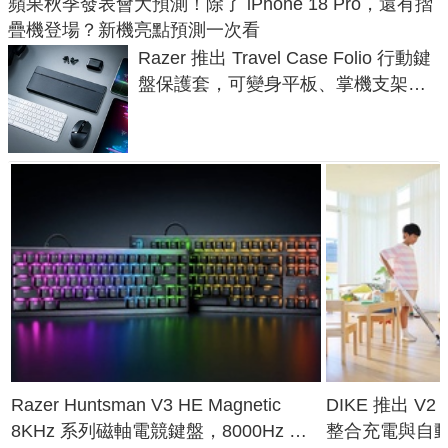
蘋果秋季發表會大預測！除了 iPhone 18 Pro，還有摺
疊機登場？新機亮點預測一次看
Razer 推出 Travel Case Folio 行動鍵
盤保護套，可變身平板、掌機支架，
售價 2,090 元
Razer Huntsman V3 HE Magnetic
DIKE 推出 V
8KHz 系列磁軸電競鍵盤，8000Hz 輪
整合充電與自