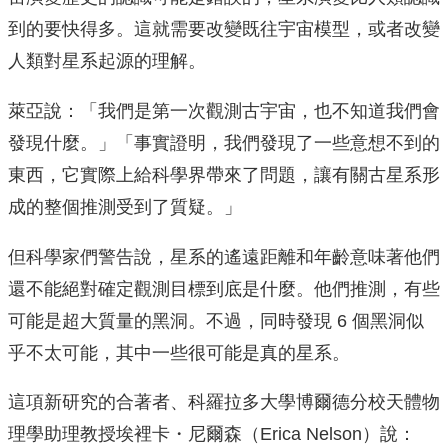
到的要快得多。這就需要改變既往宇宙模型，或者改變
人類對星系起源的理解。
萊亞說：「我們是第一次觀測古宇宙，也不知道我們會
發現什麼。」「事實證明，我們發現了一些意想不到的
東西，它實際上給科學界帶來了問題，讓有關古星系形
成的整個推測受到了質疑。」
但科學家們警告說，星系的遙遠距離和年齡意味著他們
還不能絕對確定觀測目標到底是什麼。他們推測，有些
可能是超大質量的黑洞。不過，同時發現 6 個黑洞似
乎不太可能，其中一些很可能是真的星系。
這項新研究的合著者、科羅拉多大學博爾德分校天體物
理學助理教授埃裡卡・尼爾森（Erica Nelson）說：