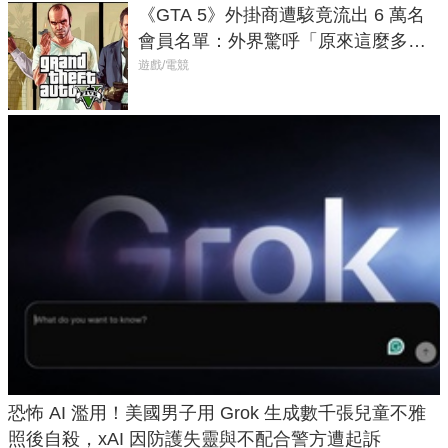
《GTA 5》外掛商遭駭竟流出 6 萬名
會員名單：外界驚呼「原來這麼多人
在開掛！」
遊戲/電競
恐怖 AI 濫用！美國男子用 Grok 生成數千張兒童不雅
照後自殺，xAI 因防護失靈與不配合警方遭起訴