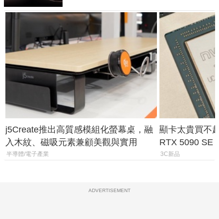
j5Create推出高質感模組化螢幕桌，融
顯卡太貴買不起？
入木紋、磁吸元素兼顧美觀與實用
RTX 5090 S
體
半導體/電子產業
3C新品
ADVERTISEMENT