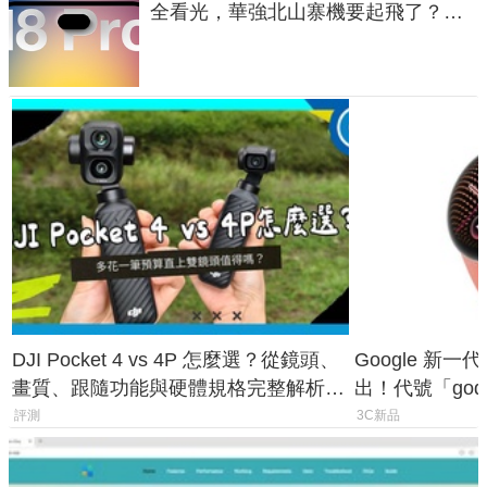
全看光，華強北山寨機要起飛了？專
家曝山寨機無法復刻兩大關鍵
DJI Pocket 4 vs 4P 怎麼選？從鏡頭、
Google 新一代 
畫質、跟隨功能與硬體規格完整解析，
出！代號「god
一次看懂兩台差異
鎖定 AI 應用
評測
3C新品