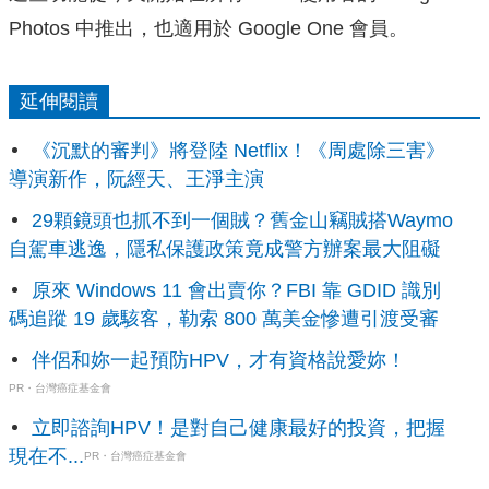
Photos 中推出，也適用於 Google One 會員。
延伸閱讀
《沉默的審判》將登陸 Netflix！《周處除三害》
導演新作，阮經天、王淨主演
29顆鏡頭也抓不到一個賊？舊金山竊賊搭Waymo
自駕車逃逸，隱私保護政策竟成警方辦案最大阻礙
原來 Windows 11 會出賣你？FBI 靠 GDID 識別
碼追蹤 19 歲駭客，勒索 800 萬美金慘遭引渡受審
伴侶和妳一起預防HPV，才有資格說愛妳！
PR・台灣癌症基金會
立即諮詢HPV！是對自己健康最好的投資，把握
現在不...
PR・台灣癌症基金會