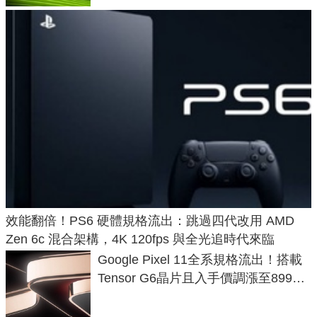
效能翻倍！PS6 硬體規格流出：跳過四代改用 AMD
Zen 6c 混合架構，4K 120fps 與全光追時代來臨
Google Pixel 11全系規格流出！搭載
Tensor G6晶片且入手價調漲至899美
元