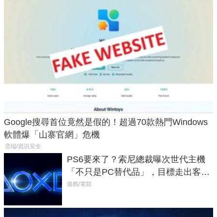
Google搜尋首位竟然是假的！超過70款熱門Windows
軟體爆「山寨官網」危機
雲端/資訊安全
PS6要來了？索尼總裁曝次世代主機
「不只是PC替代品」，目標走出客
廳、進軍電競桌面
遊戲/電競