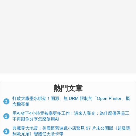
熱門文章
打破大廠墨水綁架！開源、無 DRM 限制的「Open Printer」概
1
念機亮相
用AI省下4小時竟被塞更多工作！過來人曝光：為什麼優秀員工
2
不再跟你分享怎麼使用AI
典藏界大地震！美國懷舊遊戲小店驚見 97 片未公開版《超級瑪
3
利歐兄弟》變體任天堂卡帶