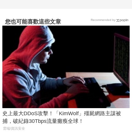
Recommended by
您也可能喜歡這些文章
史上最大DDoS攻擊！「KimWolf」殭屍網路主謀被
捕，破紀錄30Tbps流量癱瘓全球！
雲端/資訊安全