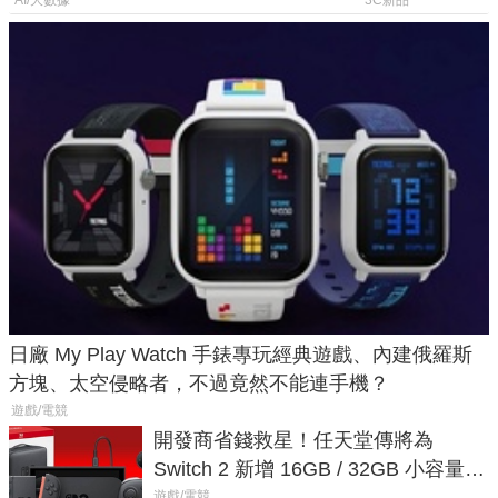
倍
AI/大數據
3C新品
日廠 My Play Watch 手錶專玩經典遊戲、內建俄羅斯
方塊、太空侵略者，不過竟然不能連手機？
遊戲/電競
開發商省錢救星！任天堂傳將為
Switch 2 新增 16GB / 32GB 小容量遊
戲卡的選擇
遊戲/電競