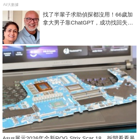
AI/大數據
找了半輩子求助偵探都沒用！66歲加
拿大男子靠ChatGPT，成功找回失散
50年家人
Asus展示2026年全新ROG Strix Scar 18，拆開看看暴