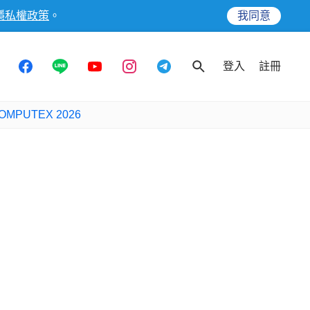
隱私權政策
。
我同意
登入
註冊
OMPUTEX 2026