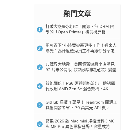
熱門文章
打破大廠墨水綁架！開源、無 DRM 限
1
制的「Open Printer」概念機亮相
用AI省下4小時竟被塞更多工作！過來人
2
曝光：為什麼優秀員工不再跟你分享怎
麼使用AI
典藏界大地震！美國懷舊遊戲小店驚見
3
97 片未公開版《超級瑪利歐兄弟》變體
任天堂卡帶
效能翻倍！PS6 硬體規格流出：跳過四
4
代改用 AMD Zen 6c 混合架構，4K
120fps 與全光追時代來臨
GitHub 狂攬 4 萬星！Headroom 開源工
5
具幫開發者省下 70 萬美元 API 費，
Token 消耗暴降 92%
蘋果 2026 款 Mac mini 規格爆料：M6
6
與 M5 Pro 異色搭檔登場！容量或將