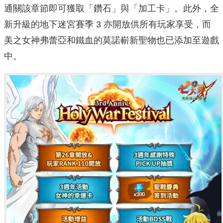
通關該章節即可獲取「鑽石」與「加工卡」。此外，全
新升級的地下迷宮賽季 3 亦開放供所有玩家享受，而
美之女神弗蕾亞和鐵血的莫諾嶄新聖物也已添加至遊戲
中。