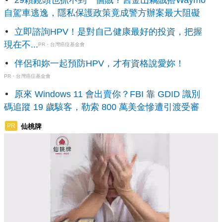
自駕車逃逸，隱私保護政策竟成警方辦案最大阻礙
立即諮詢HPV！是對自己健康最好的投資，把握
現在不...
PR・台灣癌症基金會
伴侶和妳一起預防HPV，才有資格說愛妳！
PR・台灣癌症基金會
原來 Windows 11 會出賣你？FBI 靠 GDID 識別
碼追蹤 19 歲駭客，勒索 800 萬美金慘遭引渡受審
仙桃牌
PR