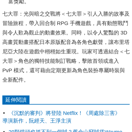
富獎勵。
七大罪：光與暗之交戰將＜七大罪＞引人入勝的故事及
冒險旅程，帶入回合制 RPG 手機遊戲，具有動態戰鬥
與令人歎為觀止的動畫效果。同時，以令人驚豔的 3D
高畫質動畫搭配日本原版配音為各角色獻聲，讓布里塔
尼亞大陸在遊戲中栩栩如生重現。玩家可透過結合＜七
大罪＞角色的獨特技能制訂戰略，擊敗首領或進入
PvP 模式，還可藉由定期更新為角色裝扮專屬時裝與
全新配件。
延伸閱讀
《沉默的審判》將登陸 Netflix！《周處除三害》
導演新作，阮經天、王淨主演
29顆鏡頭也抓不到一個賊？舊金山竊賊搭Waymo