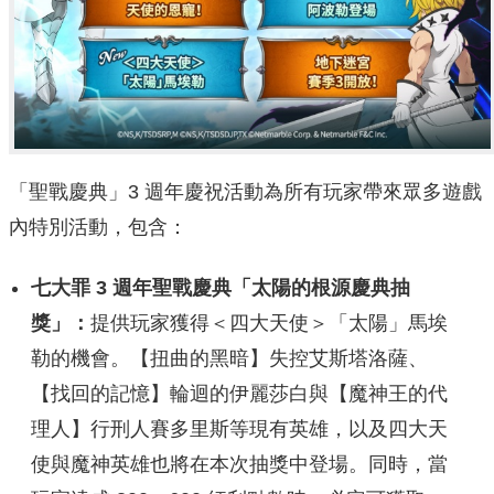
「聖戰慶典」3 週年慶祝活動為所有玩家帶來眾多遊戲
內特別活動，包含：
七大罪 3 週年聖戰慶典「太陽的根源慶典抽
獎」：
提供玩家獲得＜四大天使＞「太陽」馬埃
勒的機會。【扭曲的黑暗】失控艾斯塔洛薩、
【找回的記憶】輪迴的伊麗莎白與【魔神王的代
理人】行刑人賽多里斯等現有英雄，以及四大天
使與魔神英雄也將在本次抽獎中登場。同時，當