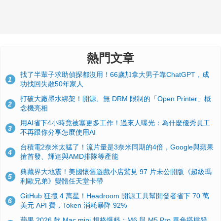
熱門文章
找了半輩子求助偵探都沒用！66歲加拿大男子靠ChatGPT，成
1
功找回失散50年家人
打破大廠墨水綁架！開源、無 DRM 限制的「Open Printer」概
2
念機亮相
用AI省下4小時竟被塞更多工作！過來人曝光：為什麼優秀員工
3
不再跟你分享怎麼使用AI
台積電2奈米太猛了！流片量是3奈米同期的4倍，Google與蘋果
4
搶首發、輝達與AMD排隊等產能
典藏界大地震！美國懷舊遊戲小店驚見 97 片未公開版《超級瑪
5
利歐兄弟》變體任天堂卡帶
GitHub 狂攬 4 萬星！Headroom 開源工具幫開發者省下 70 萬
6
美元 API 費，Token 消耗暴降 92%
蘋果 2026 款 Mac mini 規格爆料：M6 與 M5 Pro 異色搭檔登